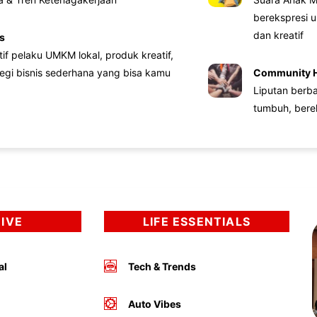
berekspresi u
dan kreatif
s
atif pelaku UMKM lokal, produk kreatif,
tegi bisnis sederhana yang bisa kamu
Community 
Liputan berb
tumbuh, bere
DIVE
LIFE ESSENTIALS
al
Tech & Trends
Auto Vibes