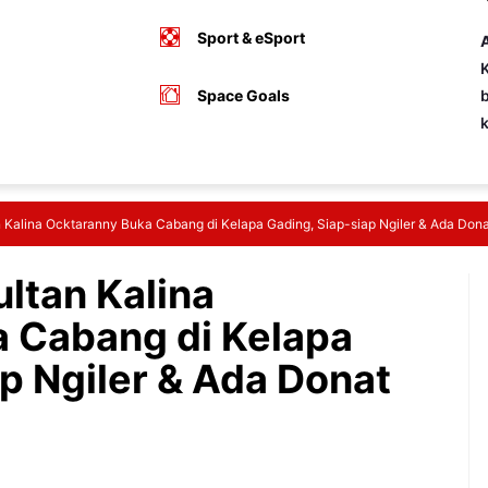
Sport & eSport
A
K
Space Goals
b
an Kalina Ocktaranny Buka Cabang di Kelapa Gading, Siap-siap Ngiler & Ada Dona
ultan Kalina
 Cabang di Kelapa
p Ngiler & Ada Donat