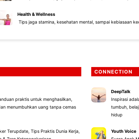
Health & Wellness
Tips jaga stamina, kesehatan mental, sampai kebiasaan kec
CONNECTION
DeepTalk
nduan praktis untuk menghasilkan,
Inspirasi ada
 dan menumbuhkan uang tanpa cemas
tumbuh, bela
hidup
ker Terupdate, Tips Praktis Dunia Kerja,
Youth Voice
ta & Tren Ketenagakerjaan
Suara Anak M