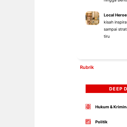
Local Heroe
kisah inspir
sampai stra
tiru
Rubrik
DEEP 
Hukum & Krimin
Politik