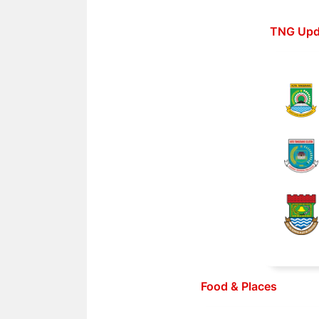
Langsung
ke
TNG Upd
isi
Food & Places