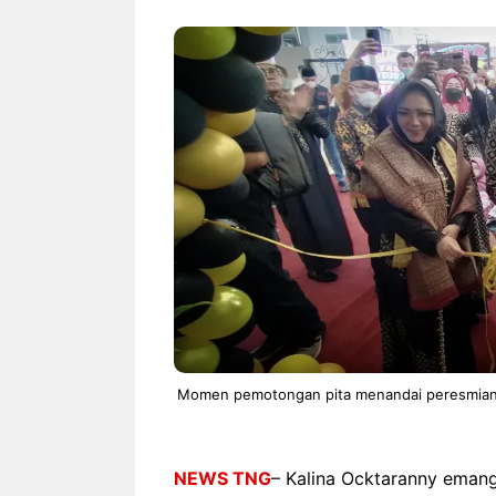
NEWS TNG– Siapa sangka, dua
NEWS TNG– Ba
nama besar di dunia hiburan,
Menyambut perg
Nunung Srimulat dan Vicky
2026, restoran a
Prasetyo, kini merambah dunia
Kakkoii All Yo
kuliner dengan ...
menghadirkan ..
Nunung Srimulat & Vicky
Sambut
Prasetyo Buka Restoran
Bandung
Ayam Panggang! Cuma Rp
You Can
15 Ribu, Resep Rahasia
145.00
Mami Bikin Nagih!
Momen pemotongan pita menandai peresmian f
NEWS TNG
– Kalina Ocktaranny emang