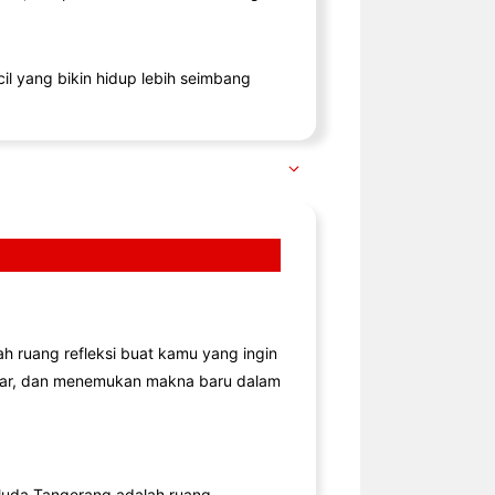
il yang bikin hidup lebih seimbang
lah ruang refleksi buat kamu yang ingin
jar, dan menemukan makna baru dalam
uda Tangerang adalah ruang