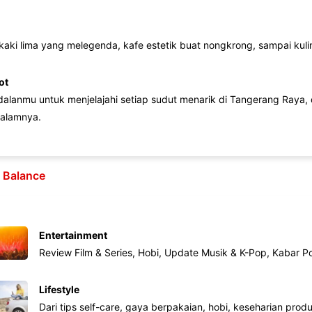
 kaki lima yang melegenda, kafe estetik buat nongkrong, sampai kuline
ot
lanmu untuk menjelajahi setiap sudut menarik di Tangerang Raya, d
alamnya.
e Balance
Entertainment
Review Film & Series, Hobi, Update Musik & K-Pop, Kabar P
Lifestyle
Dari tips self-care, gaya berpakaian, hobi, keseharian produk