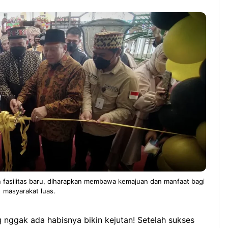
ndung –
NEWS TNG– Pernah gak sih
antian tahun
kamu mulai ngerjain sesuatu cuma
ll you can eat
buat iseng-iseng, eh ternyata malah
u Can Eat Bandung
jadi peluang bisnis yang
.
menguntungkan? ...
 2026, Kakkoii
Dari Iseng Jadi Cuan: Kisah
 Hadirkan Pesta All
TUM_ATUL yang Ubah
 Eat Mulai Rp
Hampers Jadi Bisnis Kece
0
asilitas baru, diharapkan membawa kemajuan dan manfaat bagi
masyarakat luas.
 nggak ada habisnya bikin kejutan! Setelah sukses