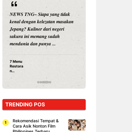
NEWS TNG– Siapa yang tidak
NEWS TNG– Siap
kenal dengan kelezatan masakan
nama besar di dun
Jepang? Kuliner dari negeri
Nunung Srimulat 
sakura ini memang sudah
Prasetyo, kini m
mendunia dan punya ...
kuliner dengan ...
7 Menu
Nunung S
Restora
Prasetyo
n
Ayam Pa
Jepang
15 Ribu,
yang
Mami Bik
Wajib
Dicoba,
Bukan
Cuma
TRENDING POS
Sushi!
Rekomendasi Tempat &
Cara Asik Nonton Film
Philippines Terbaru