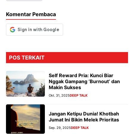
o
A
a
n
o
p
m
g
Komentar Pembaca
k
p
er
POS TERKAIT
Self Reward Pria: Kunci Biar
Nggak Gampang ‘Burnout’ dan
Makin Sukses
Okt. 31, 2025
DEEP TALK
Jangan Ketipu Dunia! Khotbah
Jumat Ini Bikin Melek Prioritas
Sep. 29, 2025
DEEP TALK