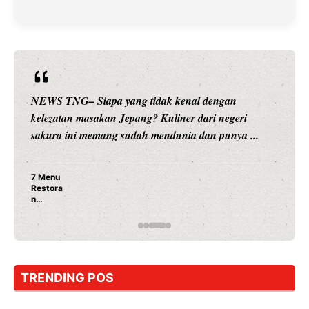
ang tidak kenal dengan
NEWS TNG– Siapa sangk
Jepang? Kuliner dari negeri
hiburan, Nunung Srimul
sudah mendunia dan punya ...
merambah dunia kuliner
Nunung Srimula
Ayam Panggang!
Rahasia Mami Bi
TRENDING POS