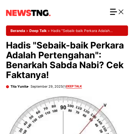
Langsung
ke
isi
Beranda
>
Deep Talk
>
Hadis "Sebaik-baik Perkara Adalah
Pertengahan": Benarkah Sabda Nabi? Cek Faktanya!
Hadis "Sebaik-baik Perkara
Adalah Pertengahan":
Benarkah Sabda Nabi? Cek
Faktanya!
Tita Yunita
September 29, 2025
DEEP TALK