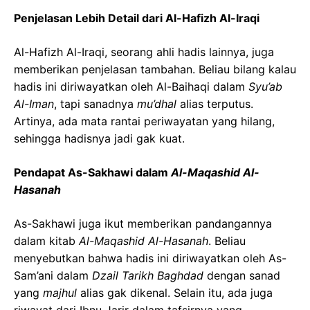
Penjelasan Lebih Detail dari Al-Hafizh Al-Iraqi
Al-Hafizh Al-Iraqi, seorang ahli hadis lainnya, juga
memberikan penjelasan tambahan. Beliau bilang kalau
hadis ini diriwayatkan oleh Al-Baihaqi dalam
Syu’ab
Al-Iman
, tapi sanadnya
mu’dhal
alias terputus.
Artinya, ada mata rantai periwayatan yang hilang,
sehingga hadisnya jadi gak kuat.
Pendapat As-Sakhawi dalam
Al-Maqashid Al-
Hasanah
As-Sakhawi juga ikut memberikan pandangannya
dalam kitab
Al-Maqashid Al-Hasanah
. Beliau
menyebutkan bahwa hadis ini diriwayatkan oleh As-
Sam’ani dalam
Dzail Tarikh Baghdad
dengan sanad
yang
majhul
alias gak dikenal. Selain itu, ada juga