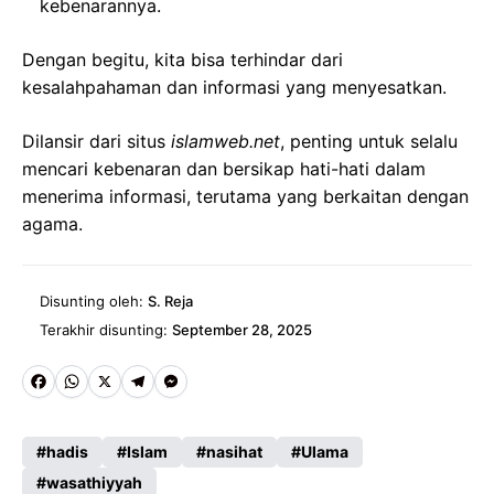
kebenarannya.
Dengan begitu, kita bisa terhindar dari
kesalahpahaman dan informasi yang menyesatkan.
Dilansir dari situs
islamweb.net
, penting untuk selalu
mencari kebenaran dan bersikap hati-hati dalam
menerima informasi, terutama yang berkaitan dengan
agama.
Disunting oleh:
S. Reja
Terakhir disunting:
September 28, 2025
Fa
W
X
Te
M
ce
ha
le
es
hadis
Islam
nasihat
Ulama
b
ts
gr
se
wasathiyyah