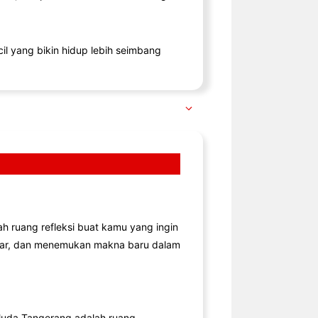
il yang bikin hidup lebih seimbang
lah ruang refleksi buat kamu yang ingin
jar, dan menemukan makna baru dalam
uda Tangerang adalah ruang