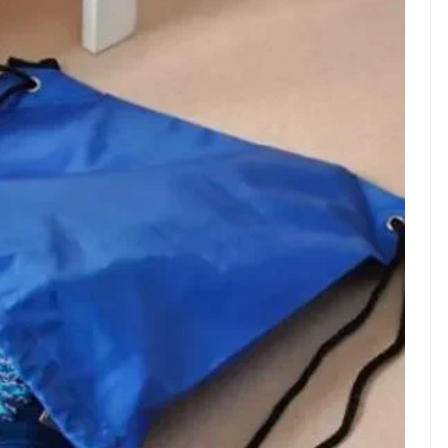
WS TNG– Pernah gak sih
NEWS TNG– Siapa yang 
mu mulai ngerjain sesuatu cuma
kenal dengan kelezatan 
at iseng-iseng, eh ternyata malah
Jepang? Kuliner dari neg
di peluang bisnis yang
sakura ini memang sudah
nguntungkan? ...
mendunia dan punya ...
7 Menu
Dari Iseng Jadi Cuan: Kisah
Restora
TUM_ATUL yang Ubah
n
Hampers Jadi Bisnis Kece
Jepang
yang
Wajib
Dicoba,
Bukan
Cuma
Sushi!