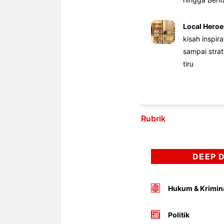
Local Heroe
kisah inspir
sampai stra
tiru
Rubrik
DEEP 
Hukum & Krimin
Politik