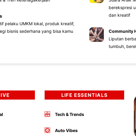
berekspresi u
dan kreatif
s
atif pelaku UMKM lokal, produk kreatif,
tegi bisnis sederhana yang bisa kamu
Community 
Liputan berb
tumbuh, bere
DIVE
LIFE ESSENTIALS
al
Tech & Trends
Auto Vibes