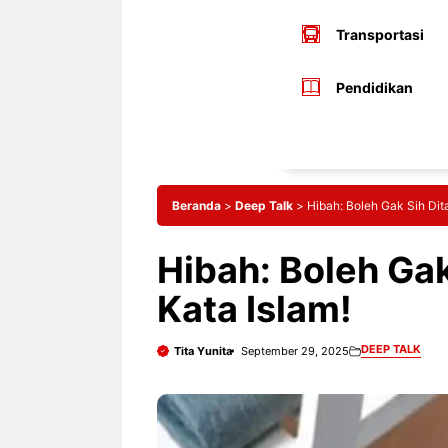
Transportasi
Pendidikan
Beranda
>
Deep Talk
>
Hibah: Boleh Gak Sih Ditar
Hibah: Boleh Gak 
Kata Islam!
DEEP TALK
Tita Yunita
September 29, 2025