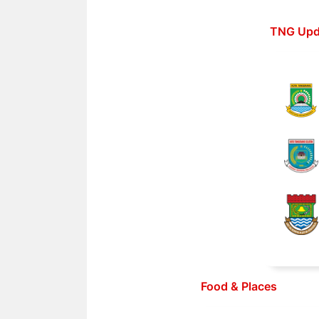
Langsung
ke
TNG Upd
isi
Food & Places