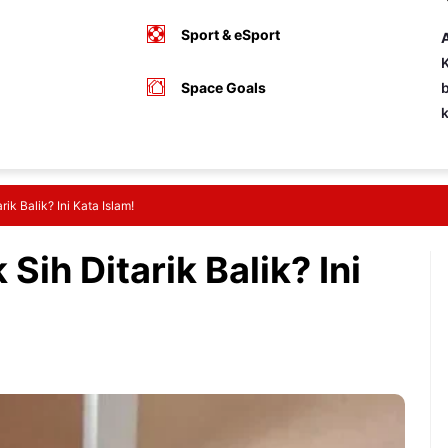
Sport & eSport
A
K
Space Goals
b
ik Balik? Ini Kata Islam!
Sih Ditarik Balik? Ini