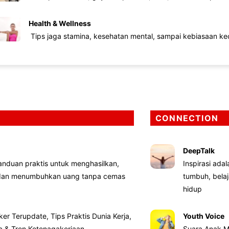
Health & Wellness
Tips jaga stamina, kesehatan mental, sampai kebiasaan kec
CONNECTION
DeepTalk
nduan praktis untuk menghasilkan,
Inspirasi ada
 dan menumbuhkan uang tanpa cemas
tumbuh, bela
hidup
ker Terupdate, Tips Praktis Dunia Kerja,
Youth Voice
ta & Tren Ketenagakerjaan
Suara Anak M