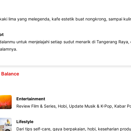
 kaki lima yang melegenda, kafe estetik buat nongkrong, sampai kuline
ot
lanmu untuk menjelajahi setiap sudut menarik di Tangerang Raya, d
alamnya.
e Balance
Entertainment
Review Film & Series, Hobi, Update Musik & K-Pop, Kabar P
Lifestyle
Dari tips self-care, gaya berpakaian, hobi, keseharian produk