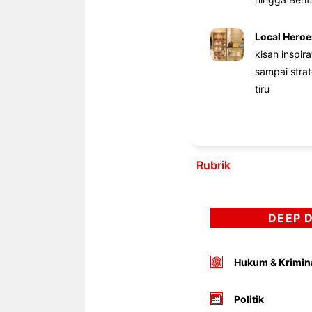
Local Heroe
kisah inspir
sampai stra
tiru
Rubrik
DEEP 
Hukum & Krimin
Politik