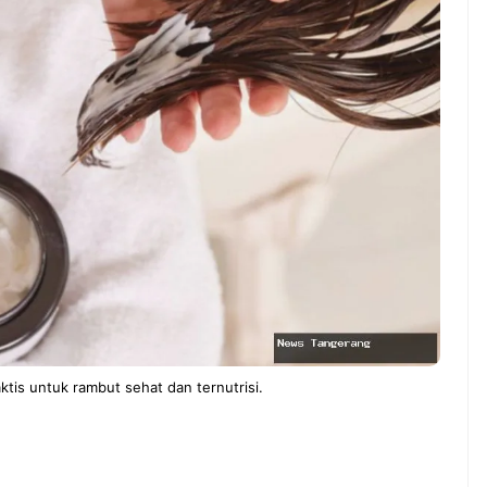
 Pernah gak sih
NEWS TNG– Siapa yang tidak
 ngerjain sesuatu cuma
kenal dengan kelezatan masakan
iseng, eh ternyata malah
Jepang? Kuliner dari negeri
g bisnis yang
sakura ini memang sudah
kan? ...
mendunia dan punya ...
7 Menu
ari Iseng Jadi Cuan: Kisah
Restora
UM_ATUL yang Ubah
n
ampers Jadi Bisnis Kece
Jepang
yang
Wajib
Dicoba,
Bukan
Cuma
Sushi!
aktis untuk rambut sehat dan ternutrisi.