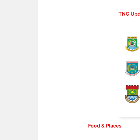
Langsung
ke
TNG Upd
isi
Food & Places