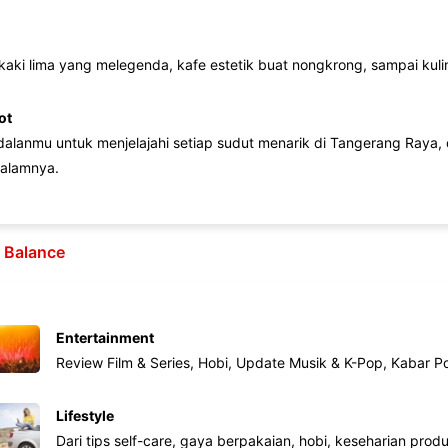
 kaki lima yang melegenda, kafe estetik buat nongkrong, sampai kuline
ot
lanmu untuk menjelajahi setiap sudut menarik di Tangerang Raya, d
alamnya.
e Balance
Entertainment
Review Film & Series, Hobi, Update Musik & K-Pop, Kabar P
Lifestyle
Dari tips self-care, gaya berpakaian, hobi, keseharian produk