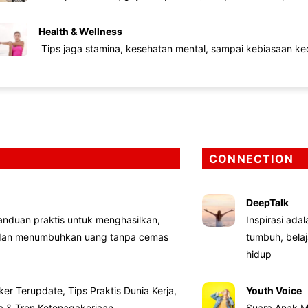
Health & Wellness
Tips jaga stamina, kesehatan mental, sampai kebiasaan kec
CONNECTION
DeepTalk
nduan praktis untuk menghasilkan,
Inspirasi ada
 dan menumbuhkan uang tanpa cemas
tumbuh, bela
hidup
ker Terupdate, Tips Praktis Dunia Kerja,
Youth Voice
ta & Tren Ketenagakerjaan
Suara Anak M