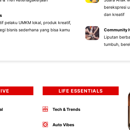
berekspresi u
dan kreatif
s
atif pelaku UMKM lokal, produk kreatif,
tegi bisnis sederhana yang bisa kamu
Community 
Liputan berb
tumbuh, bere
DIVE
LIFE ESSENTIALS
al
Tech & Trends
Auto Vibes