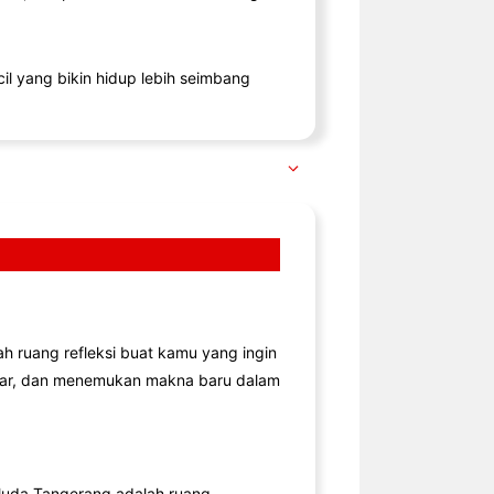
il yang bikin hidup lebih seimbang
lah ruang refleksi buat kamu yang ingin
jar, dan menemukan makna baru dalam
uda Tangerang adalah ruang