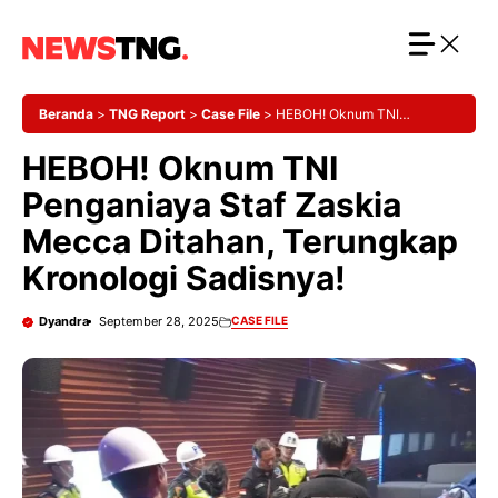
Langsung
ke
isi
Beranda
>
TNG Report
>
Case File
>
HEBOH! Oknum TNI
Penganiaya Staf Zaskia Mecca Ditahan, Terungkap Kronologi
HEBOH! Oknum TNI
Sadisnya!
Penganiaya Staf Zaskia
Mecca Ditahan, Terungkap
Kronologi Sadisnya!
Dyandra
September 28, 2025
CASE FILE