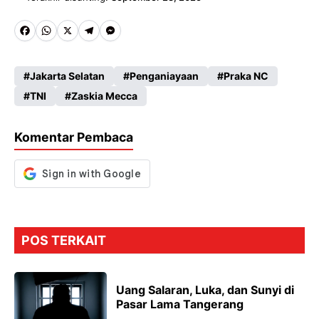
Fa
W
X
Te
M
ce
ha
le
es
Jakarta Selatan
Penganiayaan
Praka NC
b
ts
gr
se
TNI
Zaskia Mecca
o
A
a
n
o
p
m
g
Komentar Pembaca
k
p
er
POS TERKAIT
Uang Salaran, Luka, dan Sunyi di
Pasar Lama Tangerang