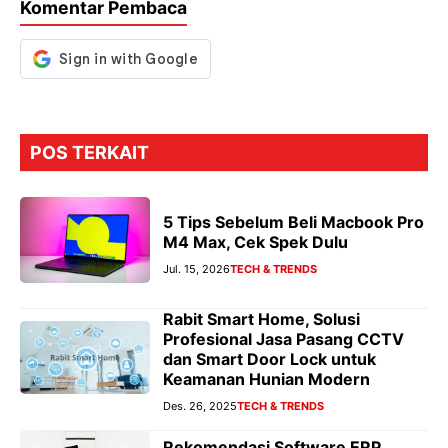
Komentar Pembaca
o
p
m
g
k
p
er
POS TERKAIT
5 Tips Sebelum Beli Macbook Pro
M4 Max, Cek Spek Dulu
Jul. 15, 2026
TECH & TRENDS
Rabit Smart Home, Solusi
Profesional Jasa Pasang CCTV
dan Smart Door Lock untuk
Keamanan Hunian Modern
Des. 26, 2025
TECH & TRENDS
Rekomendasi Software ERP