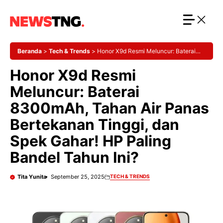
Langsung
ke
isi
Beranda
>
Tech & Trends
>
Honor X9d Resmi Meluncur: Baterai
8300mAh, Tahan Air Panas Bertekanan Tinggi, dan Spek Gahar! HP
Honor X9d Resmi
Paling Bandel Tahun Ini?
Meluncur: Baterai
8300mAh, Tahan Air Panas
Bertekanan Tinggi, dan
Spek Gahar! HP Paling
Bandel Tahun Ini?
Tita Yunita
September 25, 2025
TECH & TRENDS