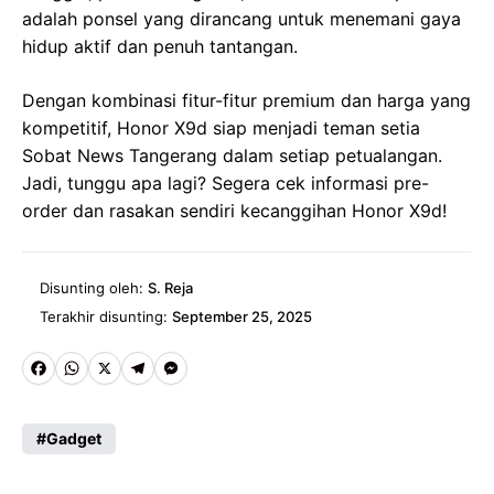
adalah ponsel yang dirancang untuk menemani gaya
hidup aktif dan penuh tantangan.
Dengan kombinasi fitur-fitur premium dan harga yang
kompetitif, Honor X9d siap menjadi teman setia
Sobat News Tangerang dalam setiap petualangan.
Jadi, tunggu apa lagi? Segera cek informasi pre-
order dan rasakan sendiri kecanggihan Honor X9d!
Disunting oleh:
S. Reja
Terakhir disunting:
September 25, 2025
Fa
W
X
Te
M
ce
ha
le
es
Gadget
b
ts
gr
se
o
A
a
n