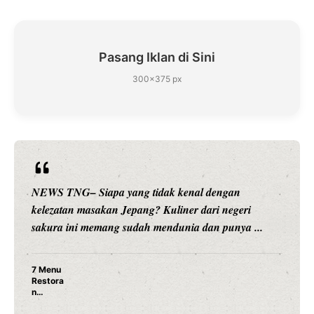
Pasang Iklan di Sini
300×375 px
ngan
NEWS TNG– Siapa sangka, dua nama besar 
 negeri
hiburan, Nunung Srimulat dan Vicky Prasetyo
punya ...
merambah dunia kuliner dengan ...
Nunung Srimulat & Vicky Prasetyo Buka
Ayam Panggang! Cuma Rp 15 Ribu, Res
Rahasia Mami Bikin Nagih!