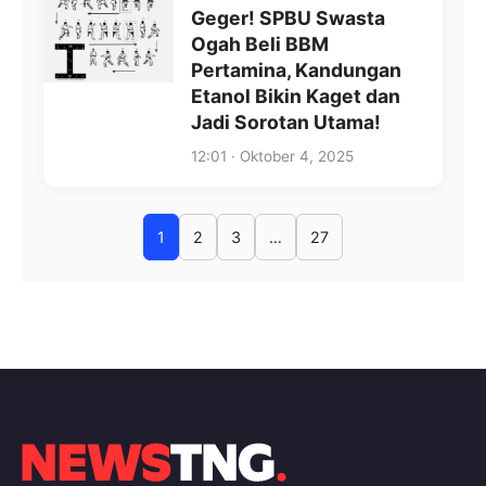
Geger! SPBU Swasta
Ogah Beli BBM
Pertamina, Kandungan
Etanol Bikin Kaget dan
Jadi Sorotan Utama!
12:01 · Oktober 4, 2025
1
2
3
…
27