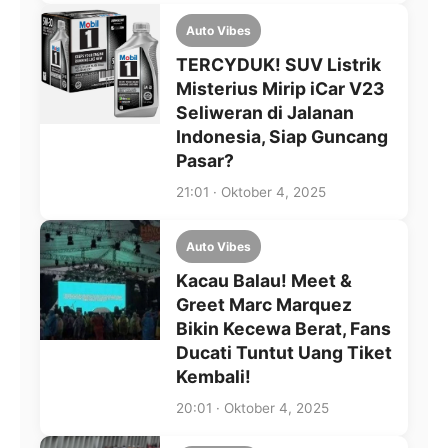
Auto Vibes
TERCYDUK! SUV Listrik
Misterius Mirip iCar V23
Seliweran di Jalanan
Indonesia, Siap Guncang
Pasar?
21:01 · Oktober 4, 2025
Auto Vibes
Kacau Balau! Meet &
Greet Marc Marquez
Bikin Kecewa Berat, Fans
Ducati Tuntut Uang Tiket
Kembali!
20:01 · Oktober 4, 2025