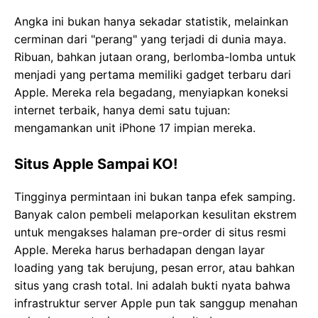
Angka ini bukan hanya sekadar statistik, melainkan
cerminan dari "perang" yang terjadi di dunia maya.
Ribuan, bahkan jutaan orang, berlomba-lomba untuk
menjadi yang pertama memiliki gadget terbaru dari
Apple. Mereka rela begadang, menyiapkan koneksi
internet terbaik, hanya demi satu tujuan:
mengamankan unit iPhone 17 impian mereka.
Situs Apple Sampai KO!
Tingginya permintaan ini bukan tanpa efek samping.
Banyak calon pembeli melaporkan kesulitan ekstrem
untuk mengakses halaman pre-order di situs resmi
Apple. Mereka harus berhadapan dengan layar
loading yang tak berujung, pesan error, atau bahkan
situs yang crash total. Ini adalah bukti nyata bahwa
infrastruktur server Apple pun tak sanggup menahan