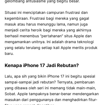
gelombang antusiasme yang begitu besar.
Situasi ini menciptakan campuran frustrasi dan
kegembiraan. Frustrasi bagi mereka yang gagal
masuk atau harus menunggu lama, namun juga
menjadi cerita heroik bagi mereka yang akhirnya
berhasil menembus "pertahanan" situs Apple dan
mengamankan unitnya. Ini adalah drama teknologi
yang selalu terulang setiap kali Apple merilis produk
baru.
Kenapa iPhone 17 Jadi Rebutan?
Lalu, apa sih yang bikin iPhone 17 ini begitu spesial
sampai-sampai jadi rebutan? Ternyata, pembaruan
yang dibawa oleh seri ini memang tidak main-main,
Sobat. Apple tampaknya benar-benar mendengarkan
masukan dari penggunanya dan menghadirkan fitur-