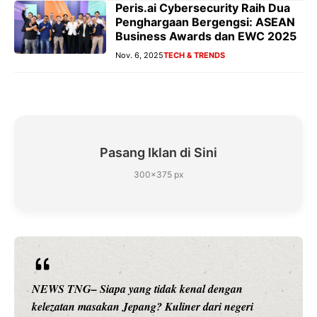
Peris.ai Cybersecurity Raih Dua
Penghargaan Bergengsi: ASEAN
Business Awards dan EWC 2025
Nov. 6, 2025
TECH & TRENDS
Pasang Iklan di Sini
300×375 px
NEWS TNG– Siapa sangka, dua nama besar di dunia
hiburan, Nunung Srimulat dan Vicky Prasetyo, kini