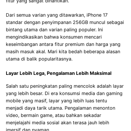
fitur yang sangat dinantikan.
Dari semua varian yang ditawarkan, iPhone 17
standar dengan penyimpanan 256GB muncul sebagai
bintang utama dan varian paling populer. Ini
mengindikasikan bahwa konsumen mencari
keseimbangan antara fitur premium dan harga yang
masih masuk akal. Mari kita bedah beberapa alasan
utama di balik popularitasnya.
Layar Lebih Lega, Pengalaman Lebih Maksimal
Salah satu peningkatan paling mencolok adalah layar
yang lebih besar. Di era konsumsi media dan gaming
mobile yang masif, layar yang lebih luas tentu
menjadi daya tarik utama. Pengalaman menonton
video, bermain game, atau bahkan sekadar
menjelajahi media sosial akan terasa jauh lebih
imersif dan nyaman.