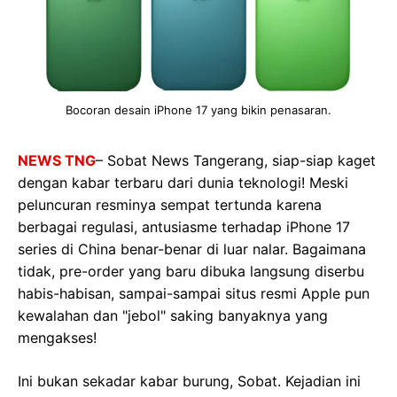
Bocoran desain iPhone 17 yang bikin penasaran.
NEWS TNG
– Sobat News Tangerang, siap-siap kaget
dengan kabar terbaru dari dunia teknologi! Meski
peluncuran resminya sempat tertunda karena
berbagai regulasi, antusiasme terhadap iPhone 17
series di China benar-benar di luar nalar. Bagaimana
tidak, pre-order yang baru dibuka langsung diserbu
habis-habisan, sampai-sampai situs resmi Apple pun
kewalahan dan "jebol" saking banyaknya yang
mengakses!
Ini bukan sekadar kabar burung, Sobat. Kejadian ini