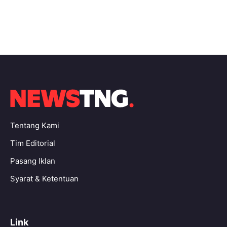
Tentang Kami
Tim Editorial
Pasang Iklan
Syarat & Ketentuan
Link