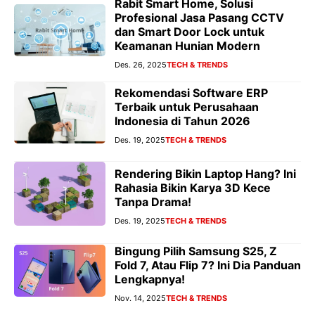
Rabit Smart Home, Solusi
Profesional Jasa Pasang CCTV
dan Smart Door Lock untuk
Keamanan Hunian Modern
Des. 26, 2025
TECH & TRENDS
Rekomendasi Software ERP
Terbaik untuk Perusahaan
Indonesia di Tahun 2026
Des. 19, 2025
TECH & TRENDS
Rendering Bikin Laptop Hang? Ini
Rahasia Bikin Karya 3D Kece
Tanpa Drama!
Des. 19, 2025
TECH & TRENDS
Bingung Pilih Samsung S25, Z
Fold 7, Atau Flip 7? Ini Dia Panduan
Lengkapnya!
Nov. 14, 2025
TECH & TRENDS