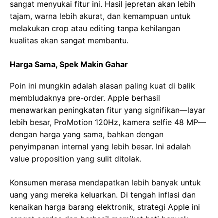
sangat menyukai fitur ini. Hasil jepretan akan lebih
tajam, warna lebih akurat, dan kemampuan untuk
melakukan crop atau editing tanpa kehilangan
kualitas akan sangat membantu.
Harga Sama, Spek Makin Gahar
Poin ini mungkin adalah alasan paling kuat di balik
membludaknya pre-order. Apple berhasil
menawarkan peningkatan fitur yang signifikan—layar
lebih besar, ProMotion 120Hz, kamera selfie 48 MP—
dengan harga yang sama, bahkan dengan
penyimpanan internal yang lebih besar. Ini adalah
value proposition yang sulit ditolak.
Konsumen merasa mendapatkan lebih banyak untuk
uang yang mereka keluarkan. Di tengah inflasi dan
kenaikan harga barang elektronik, strategi Apple ini