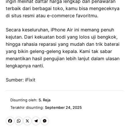
ingin melihat daftar harga lengkap dan penawaran
terbaik dari berbagai toko, kamu bisa mengeceknya
di situs resmi atau e-commerce favoritmu.
Secara keseluruhan, iPhone Air ini memang penuh
kejutan. Dari kekuatan bodi yang lolos uji bengkok,
hingga rahasia reparasi yang mudah dan trik baterai
yang bikin geleng-geleng kepala. Kami tak sabar
menantikan hasil pengujian lebih lanjut dalam ulasan
lengkapnya nanti.
Sumber: iFixit
Disunting oleh:
S. Reja
Terakhir disunting:
September 24, 2025
Fa
W
X
Te
M