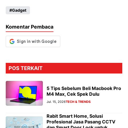
ce
ha
le
es
Gadget
b
ts
gr
se
o
A
a
n
Komentar Pembaca
o
p
m
g
k
p
er
POS TERKAIT
5 Tips Sebelum Beli Macbook Pro
M4 Max, Cek Spek Dulu
Jul. 15, 2026
TECH & TRENDS
Rabit Smart Home, Solusi
Profesional Jasa Pasang CCTV
dan Smart Door Lock untuk