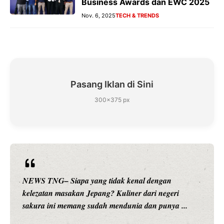
Business Awards dan EWC 2025
Nov. 6, 2025
TECH & TRENDS
Pasang Iklan di Sini
300×375 px
n
NEWS TNG– Siapa sangka, dua nama besar di 
eri
hiburan, Nunung Srimulat dan Vicky Prasetyo, k
ya ...
merambah dunia kuliner dengan ...