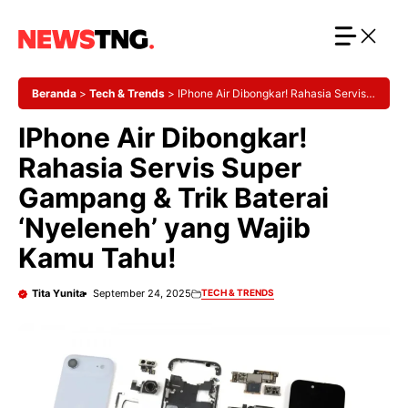
Langsung
ke
isi
Beranda
>
Tech & Trends
>
IPhone Air Dibongkar! Rahasia Servis
Super Gampang & Trik Baterai ‘Nyeleneh’ yang Wajib Kamu Tahu!
IPhone Air Dibongkar!
Rahasia Servis Super
Gampang & Trik Baterai
‘Nyeleneh’ yang Wajib
Kamu Tahu!
Tita Yunita
September 24, 2025
TECH & TRENDS