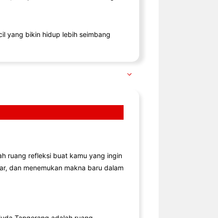
il yang bikin hidup lebih seimbang
lah ruang refleksi buat kamu yang ingin
jar, dan menemukan makna baru dalam
uda Tangerang adalah ruang