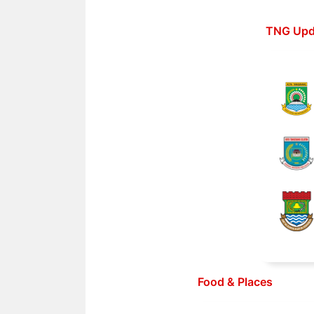
Langsung
ke
TNG Upd
isi
Food & Places