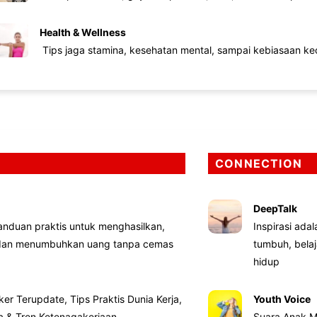
Health & Wellness
Tips jaga stamina, kesehatan mental, sampai kebiasaan kec
CONNECTION
DeepTalk
nduan praktis untuk menghasilkan,
Inspirasi ada
 dan menumbuhkan uang tanpa cemas
tumbuh, bela
hidup
ker Terupdate, Tips Praktis Dunia Kerja,
Youth Voice
ta & Tren Ketenagakerjaan
Suara Anak M