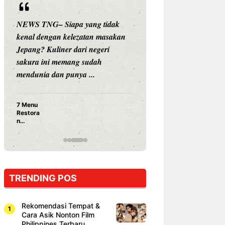
ng tidak
NEWS TNG– Siapa sangka, dua
an masakan
nama besar di dunia hiburan,
negeri
Nunung Srimulat dan Vicky
udah
Prasetyo, kini merambah dunia
..
kuliner dengan ...
Nunung Srimulat & Vicky
Prasetyo Buka Restoran
Ayam Panggang! Cuma Rp
15 Ribu, Resep Rahasia
Mami Bikin Nagih!
TRENDING POS
Rekomendasi Tempat &
Cara Asik Nonton Film
Philippines Terbaru