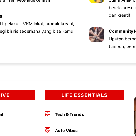
berekspresi u
dan kreatif
s
atif pelaku UMKM lokal, produk kreatif,
tegi bisnis sederhana yang bisa kamu
Community 
Liputan berb
tumbuh, bere
DIVE
LIFE ESSENTIALS
al
Tech & Trends
Auto Vibes