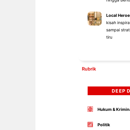
Local Heroe
kisah inspir
sampai stra
tiru
Rubrik
DEEP 
Hukum & Krimin
Politik