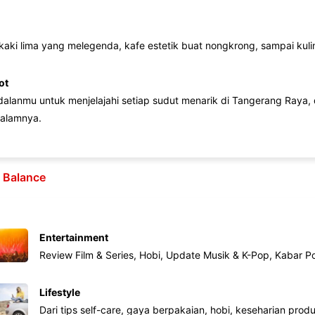
 kaki lima yang melegenda, kafe estetik buat nongkrong, sampai kuline
ot
lanmu untuk menjelajahi setiap sudut menarik di Tangerang Raya, d
alamnya.
e Balance
Entertainment
Review Film & Series, Hobi, Update Musik & K-Pop, Kabar P
Lifestyle
Dari tips self-care, gaya berpakaian, hobi, keseharian produk