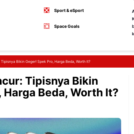
Sport & eSport
A
K
Space Goals
b
 Tipisnya Bikin Geger! Spek Pro, Harga Beda, Worth It?
cur: Tipisnya Bikin
 Harga Beda, Worth It?