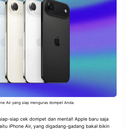
NEWS TNG– Pernah gak sih
NEWS TNG– Siapa ya
kamu mulai ngerjain sesuatu cuma
kenal dengan kelezat
buat iseng-iseng, eh ternyata malah
Jepang? Kuliner dari 
jadi peluang bisnis yang
sakura ini memang s
menguntungkan? ...
mendunia dan punya .
7 Menu
Dari Iseng Jadi Cuan: Kisah
Restora
TUM_ATUL yang Ubah
n
Hampers Jadi Bisnis Kece
Jepang
yang
Wajib
Dicoba,
Bukan
Cuma
Sushi!
one Air yang siap menguras dompet Anda.
iap-siap cek dompet dan mental! Apple baru saja
aitu iPhone Air, yang digadang-gadang bakal bikin