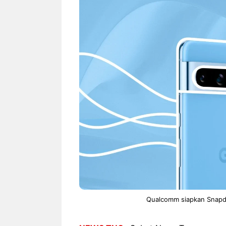
NEWS TNG– Siapa sangka, dua
NEWS TNG– Ba
nama besar di dunia hiburan,
Menyambut perg
Nunung Srimulat dan Vicky
2026, restoran a
Prasetyo, kini merambah dunia
Kakkoii All Yo
kuliner dengan ...
menghadirkan ..
Nunung Srimulat & Vicky
Sambut
Prasetyo Buka Restoran
Bandung
Ayam Panggang! Cuma Rp
You Can
15 Ribu, Resep Rahasia
145.00
Mami Bikin Nagih!
Qualcomm siapkan Snapdr