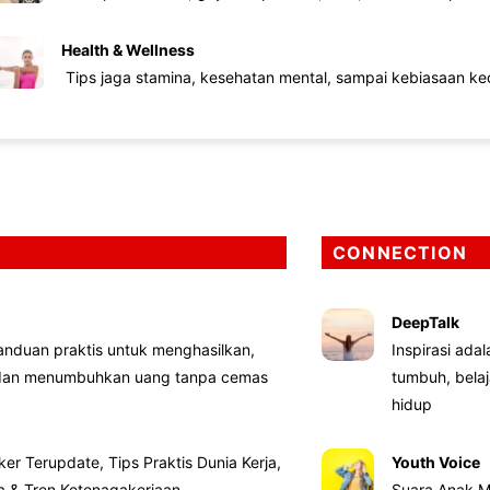
Health & Wellness
Tips jaga stamina, kesehatan mental, sampai kebiasaan kec
CONNECTION
DeepTalk
nduan praktis untuk menghasilkan,
Inspirasi ada
 dan menumbuhkan uang tanpa cemas
tumbuh, bela
hidup
ker Terupdate, Tips Praktis Dunia Kerja,
Youth Voice
ta & Tren Ketenagakerjaan
Suara Anak M