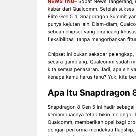
NEWS TNG
– Sobat News Tangerang, s
kabar dari Qualcomm. Setelah sukses
Elite Gen 5 di Snapdragon Summit yang
punya kejutan lain. Diam-diam, Qual
sebuah chipset yang dirancang khusus
fleksibilitas" tanpa mengorbankan fitur-
Chipset ini bukan sekadar pelengkap,
secara gamblang, Qualcomm sudah me
kita semua penasaran. Jadi, apa sih y
kenapa kamu harus tahu? Yuk, kita bed
Apa Itu Snapdragon 
Snapdragon 8 Gen 5 ini hadir sebagai "a
kemampuannya tetap bikin melongo. 
Qualcomm, memberikan opsi bagi pro
dengan performa mendekati flagship,