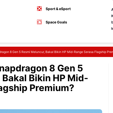
Sport & eSport
A
K
Space Goals
b
ragon 8 Gen 5 Resmi Meluncur, Bakal Bikin HP Mid-Range Serasa Flagship Pr
napdragon 8 Gen 5
 Bakal Bikin HP Mid-
lagship Premium?