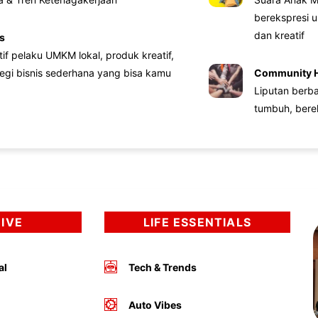
berekspresi u
dan kreatif
s
atif pelaku UMKM lokal, produk kreatif,
tegi bisnis sederhana yang bisa kamu
Community 
Liputan berb
tumbuh, bere
DIVE
LIFE ESSENTIALS
al
Tech & Trends
Auto Vibes