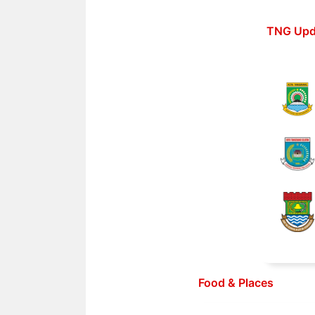
Langsung
ke
TNG Upd
isi
Food & Places