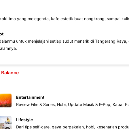
 kaki lima yang melegenda, kafe estetik buat nongkrong, sampai kuline
ot
lanmu untuk menjelajahi setiap sudut menarik di Tangerang Raya, d
alamnya.
e Balance
Entertainment
Review Film & Series, Hobi, Update Musik & K-Pop, Kabar P
Lifestyle
Dari tips self-care, gaya berpakaian, hobi, keseharian produk