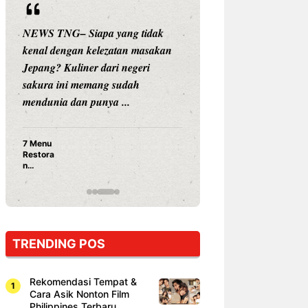
NEWS TNG– Siapa yang tidak
NEWS TNG– Siap
kenal dengan kelezatan masakan
nama besar di dun
Jepang? Kuliner dari negeri
Nunung Srimulat 
sakura ini memang sudah
Prasetyo, kini m
mendunia dan punya ...
kuliner dengan ...
7 Menu
Nunung S
Restora
Prasetyo
n
Ayam Pa
Jepang
15 Ribu,
yang
Mami Bik
Wajib
Dicoba,
Bukan
Cuma
TRENDING POS
Sushi!
Rekomendasi Tempat &
Cara Asik Nonton Film
Philippines Terbaru