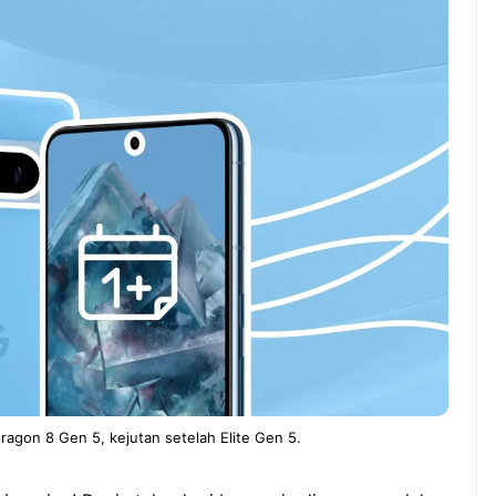
ndung –
NEWS TNG– Pernah gak sih
antian tahun
kamu mulai ngerjain sesuatu cuma
ll you can eat
buat iseng-iseng, eh ternyata malah
u Can Eat Bandung
jadi peluang bisnis yang
.
menguntungkan? ...
 2026, Kakkoii
Dari Iseng Jadi Cuan: Kisah
 Hadirkan Pesta All
TUM_ATUL yang Ubah
 Eat Mulai Rp
Hampers Jadi Bisnis Kece
0
agon 8 Gen 5, kejutan setelah Elite Gen 5.