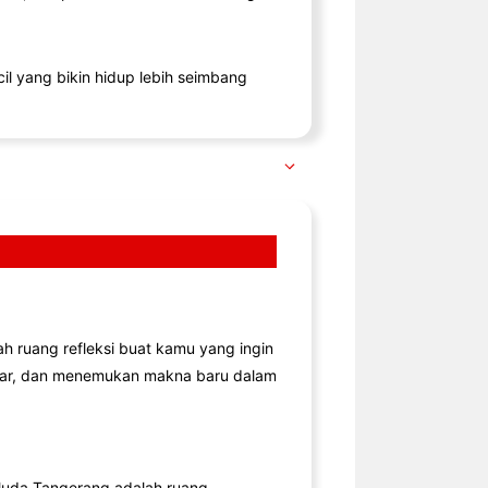
il yang bikin hidup lebih seimbang
lah ruang refleksi buat kamu yang ingin
jar, dan menemukan makna baru dalam
uda Tangerang adalah ruang