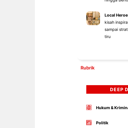
Local Heroe
kisah inspir
sampai stra
tiru
Rubrik
DEEP 
Hukum & Krimin
Politik