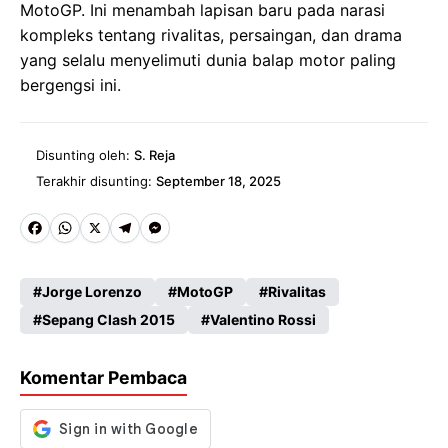
MotoGP. Ini menambah lapisan baru pada narasi
kompleks tentang rivalitas, persaingan, dan drama
yang selalu menyelimuti dunia balap motor paling
bergengsi ini.
Disunting oleh:
S. Reja
Terakhir disunting:
September 18, 2025
Fa
W
X
Te
M
ce
ha
le
es
Jorge Lorenzo
MotoGP
Rivalitas
b
ts
gr
se
Sepang Clash 2015
Valentino Rossi
o
A
a
n
o
p
m
g
Komentar Pembaca
k
p
er