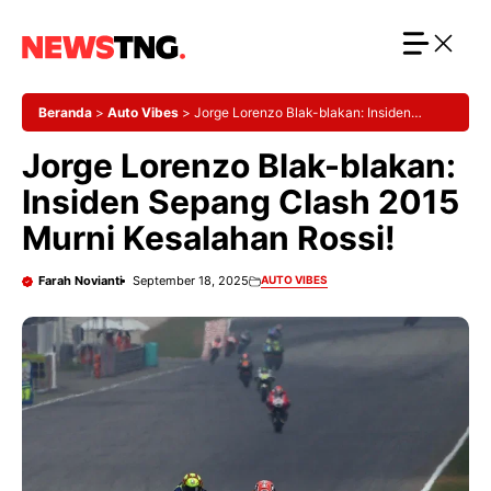
Langsung
ke
isi
Beranda
>
Auto Vibes
>
Jorge Lorenzo Blak-blakan: Insiden
Sepang Clash 2015 Murni Kesalahan Rossi!
Jorge Lorenzo Blak-blakan:
Insiden Sepang Clash 2015
Murni Kesalahan Rossi!
Farah Novianti
September 18, 2025
AUTO VIBES