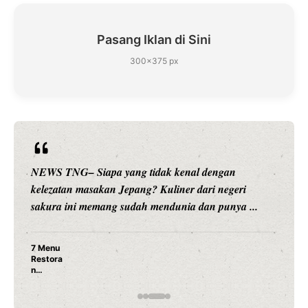
Pasang Iklan di Sini
300×375 px
NEWS TNG– Siapa sangka, dua nama besar di dunia
hiburan, Nunung Srimulat dan Vicky Prasetyo, kini
merambah dunia kuliner dengan ...
Nunung Srimulat & Vicky Prasetyo Buka Restoran
Ayam Panggang! Cuma Rp 15 Ribu, Resep
Rahasia Mami Bikin Nagih!