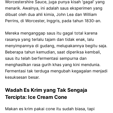
Worcestershire Sauce, juga punya kisah ‘gagal’ yang
menarik. Awalnya, ini adalah saus eksperimen yang
dibuat oleh dua ahli kimia, John Lea dan William
Perrins, di Worcester, Inggris, pada tahun 1830-an.
Mereka menganggap saus itu gagal total karena
rasanya yang terlalu tajam dan tidak enak, lalu
menyimpannya di gudang, melupakannya begitu saja.
Beberapa tahun kemudian, saat diperiksa kembali,
saus itu telah berfermentasi sempurna dan
menghasilkan rasa gurih khas yang kini mendunia.
Fermentasi tak terduga mengubah kegagalan menjadi
kesuksesan besar.
Wadah Es Krim yang Tak Sengaja
Tercipta: Ice Cream Cone
Makan es krim pakai cone itu sudah biasa, tapi