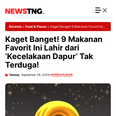
Langsung
ke
isi
Beranda
>
Food & Places
>
Kaget Banget! 9 Makanan Favorit Ini
Lahir dari ‘Kecelakaan Dapur’ Tak Terduga!
Kaget Banget! 9 Makanan
Favorit Ini Lahir dari
‘Kecelakaan Dapur’ Tak
Terduga!
Tammy
September 29, 2025
FOOD & PLACES