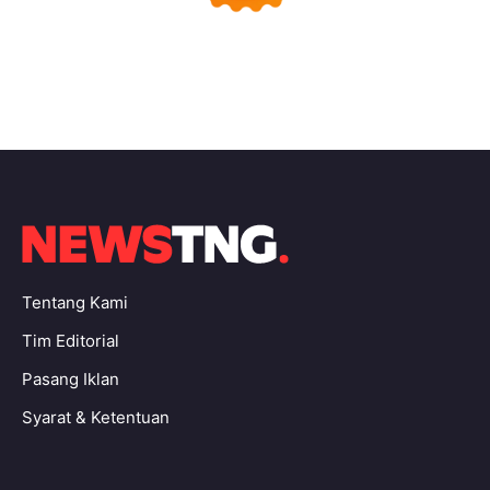
Tentang Kami
Tim Editorial
Pasang Iklan
Syarat & Ketentuan