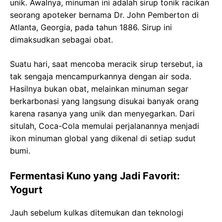
unik. Awalnya, minuman ini adalah sirup tonik racikan
seorang apoteker bernama Dr. John Pemberton di
Atlanta, Georgia, pada tahun 1886. Sirup ini
dimaksudkan sebagai obat.
Suatu hari, saat mencoba meracik sirup tersebut, ia
tak sengaja mencampurkannya dengan air soda.
Hasilnya bukan obat, melainkan minuman segar
berkarbonasi yang langsung disukai banyak orang
karena rasanya yang unik dan menyegarkan. Dari
situlah, Coca-Cola memulai perjalanannya menjadi
ikon minuman global yang dikenal di setiap sudut
bumi.
Fermentasi Kuno yang Jadi Favorit:
Yogurt
Jauh sebelum kulkas ditemukan dan teknologi