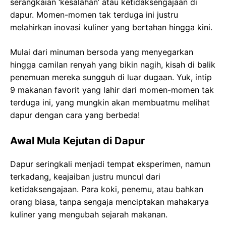
serangkaian ‘kesalahan’ atau ketidaksengajaan di
dapur. Momen-momen tak terduga ini justru
melahirkan inovasi kuliner yang bertahan hingga kini.
Mulai dari minuman bersoda yang menyegarkan
hingga camilan renyah yang bikin nagih, kisah di balik
penemuan mereka sungguh di luar dugaan. Yuk, intip
9 makanan favorit yang lahir dari momen-momen tak
terduga ini, yang mungkin akan membuatmu melihat
dapur dengan cara yang berbeda!
Awal Mula Kejutan di Dapur
Dapur seringkali menjadi tempat eksperimen, namun
terkadang, keajaiban justru muncul dari
ketidaksengajaan. Para koki, penemu, atau bahkan
orang biasa, tanpa sengaja menciptakan mahakarya
kuliner yang mengubah sejarah makanan.