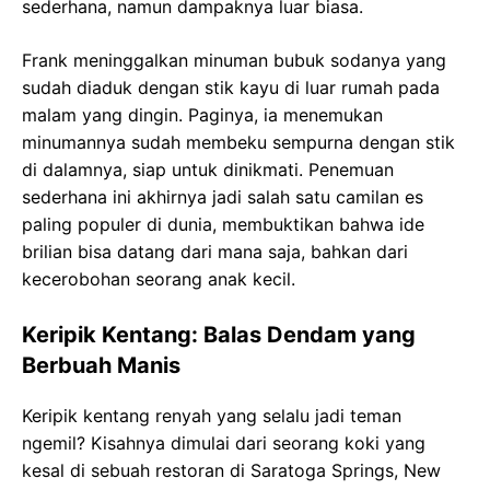
sederhana, namun dampaknya luar biasa.
Frank meninggalkan minuman bubuk sodanya yang
sudah diaduk dengan stik kayu di luar rumah pada
malam yang dingin. Paginya, ia menemukan
minumannya sudah membeku sempurna dengan stik
di dalamnya, siap untuk dinikmati. Penemuan
sederhana ini akhirnya jadi salah satu camilan es
paling populer di dunia, membuktikan bahwa ide
brilian bisa datang dari mana saja, bahkan dari
kecerobohan seorang anak kecil.
Keripik Kentang: Balas Dendam yang
Berbuah Manis
Keripik kentang renyah yang selalu jadi teman
ngemil? Kisahnya dimulai dari seorang koki yang
kesal di sebuah restoran di Saratoga Springs, New