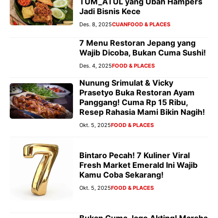
TUM_ATUL yang Ubah Hampers
Jadi Bisnis Kece
Des. 8, 2025
CUAN
FOOD & PLACES
7 Menu Restoran Jepang yang
Wajib Dicoba, Bukan Cuma Sushi!
Des. 4, 2025
FOOD & PLACES
Nunung Srimulat & Vicky
Prasetyo Buka Restoran Ayam
Panggang! Cuma Rp 15 Ribu,
Resep Rahasia Mami Bikin Nagih!
Okt. 5, 2025
FOOD & PLACES
Bintaro Pecah! 7 Kuliner Viral
Fresh Market Emerald Ini Wajib
Kamu Coba Sekarang!
Okt. 5, 2025
FOOD & PLACES
Bukan Cuma Jago Akting! Marsha