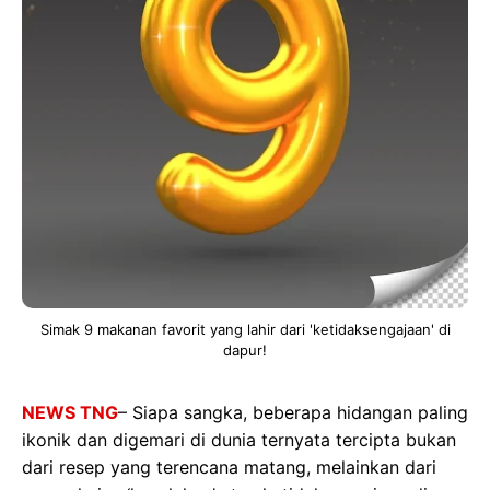
Simak 9 makanan favorit yang lahir dari 'ketidaksengajaan' di
dapur!
NEWS TNG
– Siapa sangka, beberapa hidangan paling
ikonik dan digemari di dunia ternyata tercipta bukan
dari resep yang terencana matang, melainkan dari