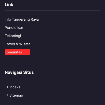
Link
Info Tangerang Raya
Pendidikan
Teknologi
Travel & Wisata
Komunitas
Navigasi Situs
Indeks
Sitemap