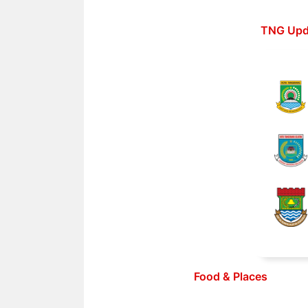
Langsung
ke
TNG Upd
isi
Food & Places