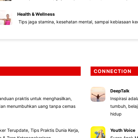
Health & Wellness
Tips jaga stamina, kesehatan mental, sampai kebiasaan kec
CONNECTION
DeepTalk
nduan praktis untuk menghasilkan,
Inspirasi ada
 dan menumbuhkan uang tanpa cemas
tumbuh, bela
hidup
ker Terupdate, Tips Praktis Dunia Kerja,
Youth Voice
ta & Tren Ketenagakerjaan
Suara Anak M