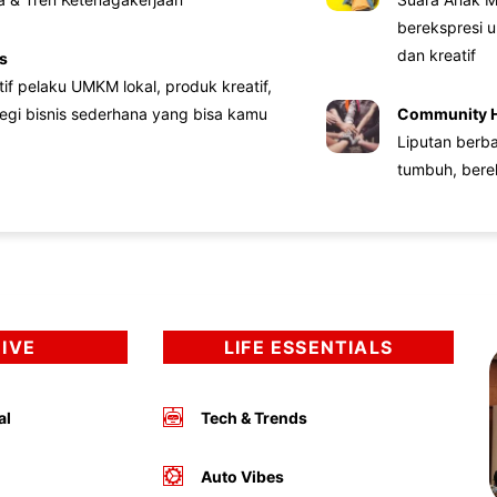
berekspresi u
dan kreatif
s
atif pelaku UMKM lokal, produk kreatif,
tegi bisnis sederhana yang bisa kamu
Community 
Liputan berb
tumbuh, bere
DIVE
LIFE ESSENTIALS
al
Tech & Trends
Auto Vibes