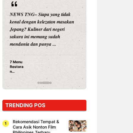
NEWS TNG– Siapa yang tidak
NEWS TNG– Siap
kenal dengan kelezatan masakan
nama besar di dun
Jepang? Kuliner dari negeri
Nunung Srimulat 
sakura ini memang sudah
Prasetyo, kini m
mendunia dan punya ...
kuliner dengan ...
7 Menu
Nunung S
Restora
Prasetyo
n
Ayam Pa
Jepang
15 Ribu,
yang
Mami Bik
Wajib
Dicoba,
Bukan
Cuma
TRENDING POS
Sushi!
Rekomendasi Tempat &
Cara Asik Nonton Film
Philippines Terbaru