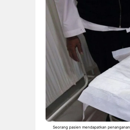
NEWS TNG– Siapa sangka, dua
NEWS TNG– Ba
nama besar di dunia hiburan,
Menyambut perg
Nunung Srimulat dan Vicky
2026, restoran a
Prasetyo, kini merambah dunia
Kakkoii All Yo
kuliner dengan ...
menghadirkan ..
Nunung Srimulat & Vicky
Sambut
Prasetyo Buka Restoran
Bandung
Ayam Panggang! Cuma Rp
You Can
15 Ribu, Resep Rahasia
145.00
Mami Bikin Nagih!
Seorang pasien mendapatkan penanganan in