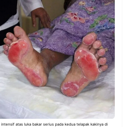
ndung –
NEWS TNG– Pernah gak sih
antian tahun
kamu mulai ngerjain sesuatu cuma
ll you can eat
buat iseng-iseng, eh ternyata malah
u Can Eat Bandung
jadi peluang bisnis yang
.
menguntungkan? ...
 2026, Kakkoii
Dari Iseng Jadi Cuan: Kisah
 Hadirkan Pesta All
TUM_ATUL yang Ubah
 Eat Mulai Rp
Hampers Jadi Bisnis Kece
0
tensif atas luka bakar serius pada kedua telapak kakinya di