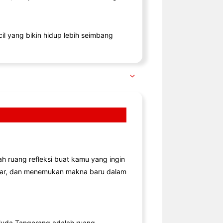
il yang bikin hidup lebih seimbang
lah ruang refleksi buat kamu yang ingin
jar, dan menemukan makna baru dalam
uda Tangerang adalah ruang