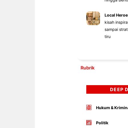
Local Heroe
kisah inspir
sampai stra
tiru
Rubrik
DEEP 
Hukum & Krimin
Politik