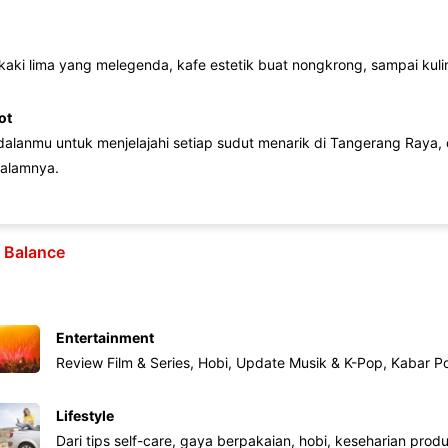
 kaki lima yang melegenda, kafe estetik buat nongkrong, sampai kuline
ot
lanmu untuk menjelajahi setiap sudut menarik di Tangerang Raya, d
alamnya.
e Balance
Entertainment
Review Film & Series, Hobi, Update Musik & K-Pop, Kabar P
Lifestyle
Dari tips self-care, gaya berpakaian, hobi, keseharian produk