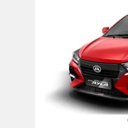
NEWS TNG– Siapa sangka, dua
NEWS TNG– Ba
nama besar di dunia hiburan,
Menyambut perg
Nunung Srimulat dan Vicky
2026, restoran a
Prasetyo, kini merambah dunia
Kakkoii All Yo
kuliner dengan ...
menghadirkan ..
Nunung Srimulat & Vicky
Sambut
Prasetyo Buka Restoran
Bandung
Ayam Panggang! Cuma Rp
You Can
15 Ribu, Resep Rahasia
145.00
Mami Bikin Nagih!