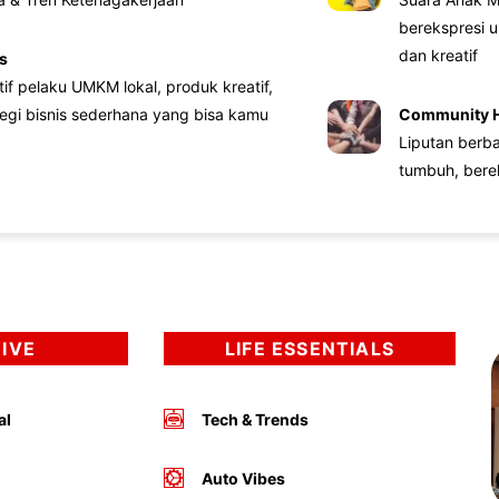
berekspresi u
dan kreatif
s
atif pelaku UMKM lokal, produk kreatif,
tegi bisnis sederhana yang bisa kamu
Community 
Liputan berb
tumbuh, bere
DIVE
LIFE ESSENTIALS
al
Tech & Trends
Auto Vibes