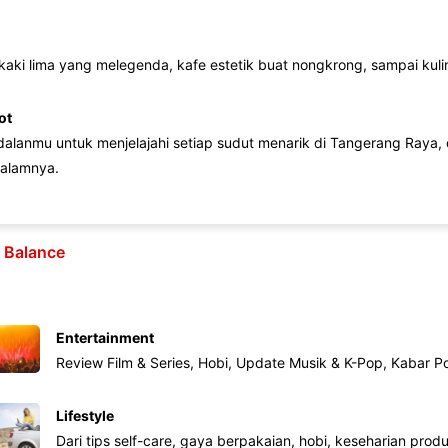
 kaki lima yang melegenda, kafe estetik buat nongkrong, sampai kuline
ot
lanmu untuk menjelajahi setiap sudut menarik di Tangerang Raya, d
alamnya.
e Balance
Entertainment
Review Film & Series, Hobi, Update Musik & K-Pop, Kabar P
Lifestyle
Dari tips self-care, gaya berpakaian, hobi, keseharian produk