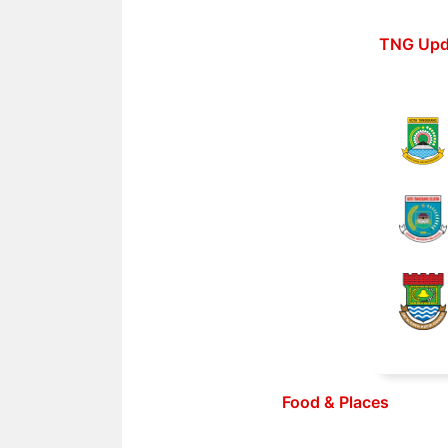
Langsung
ke
TNG Upd
isi
Food & Places