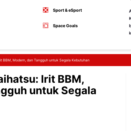
Sport & eSport
A
K
Space Goals
b
 Irit BBM, Modern, dan Tangguh untuk Segala Kebutuhan
ihatsu: Irit BBM,
ngguh untuk Segala