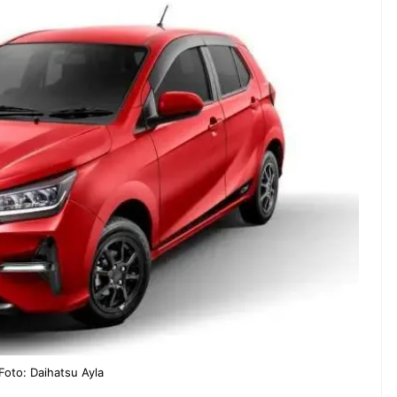
ndung –
NEWS TNG– Pernah gak sih
antian tahun
kamu mulai ngerjain sesuatu cuma
ll you can eat
buat iseng-iseng, eh ternyata malah
u Can Eat Bandung
jadi peluang bisnis yang
.
menguntungkan? ...
 2026, Kakkoii
Dari Iseng Jadi Cuan: Kisah
 Hadirkan Pesta All
TUM_ATUL yang Ubah
 Eat Mulai Rp
Hampers Jadi Bisnis Kece
0
Foto: Daihatsu Ayla