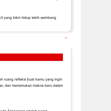
il yang bikin hidup lebih seimbang
lah ruang refleksi buat kamu yang ingin
jar, dan menemukan makna baru dalam
uda Tangerang adalah ruang