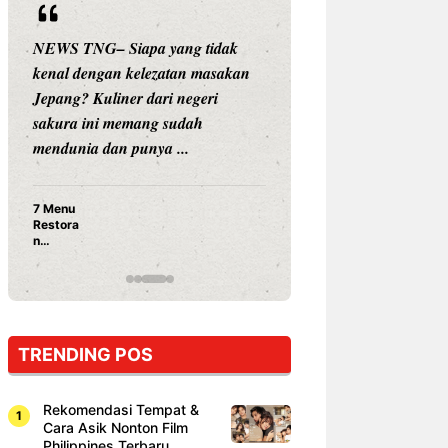
NEWS TNG– Siapa yang tidak
NEWS TNG– Siap
kenal dengan kelezatan masakan
nama besar di dun
Jepang? Kuliner dari negeri
Nunung Srimulat 
sakura ini memang sudah
Prasetyo, kini m
mendunia dan punya ...
kuliner dengan ...
7 Menu
Nunung S
Restora
Prasetyo
n
Ayam Pa
Jepang
15 Ribu,
yang
Mami Bik
Wajib
Dicoba,
Bukan
Cuma
TRENDING POS
Sushi!
Rekomendasi Tempat &
Cara Asik Nonton Film
Philippines Terbaru