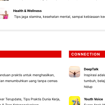
Health & Wellness
Tips jaga stamina, kesehatan mental, sampai kebiasaan kec
CONNECTION
DeepTalk
nduan praktis untuk menghasilkan,
Inspirasi ada
 dan menumbuhkan uang tanpa cemas
tumbuh, bela
hidup
ker Terupdate, Tips Praktis Dunia Kerja,
Youth Voice
ta & Tren Ketenagakerjaan
Suara Anak M