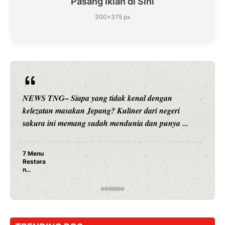
Pasang Iklan di Sini
300×375 px
NEWS TNG– Siapa yang tidak kenal dengan
kelezatan masakan Jepang? Kuliner dari negeri
sakura ini memang sudah mendunia dan punya ...
7 Menu
Restora
n
Jepang
yang
Wajib
Dicoba,
Bukan
Cuma