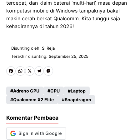
tercepat, dan klaim baterai ‘multi-hari’, masa depan
komputasi mobile di Windows tampaknya bakal
makin cerah berkat Qualcomm. Kita tunggu saja
kehadirannya di tahun 2026!
Disunting oleh:
S. Reja
Terakhir disunting:
September 25, 2025
Fa
W
X
Te
M
ce
ha
le
es
Adreno GPU
CPU
Laptop
b
ts
gr
se
Qualcomm X2 Elite
Snapdragon
o
A
a
n
o
p
m
g
Komentar Pembaca
k
p
er