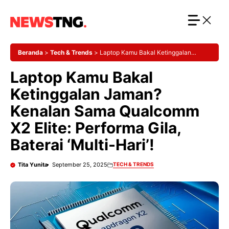
Langsung
ke
isi
Beranda
>
Tech & Trends
>
Laptop Kamu Bakal Ketinggalan
Jaman? Kenalan Sama Qualcomm X2 Elite: Performa Gila, Baterai
Laptop Kamu Bakal
‘Multi-Hari’!
Ketinggalan Jaman?
Kenalan Sama Qualcomm
X2 Elite: Performa Gila,
Baterai ‘Multi-Hari’!
Tita Yunita
September 25, 2025
TECH & TRENDS