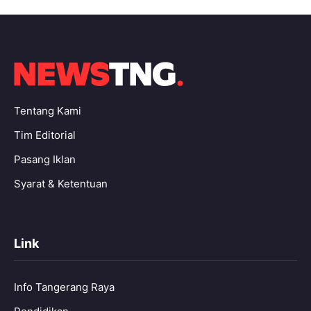
Tentang Kami
Tim Editorial
Pasang Iklan
Syarat & Ketentuan
Link
Info Tangerang Raya