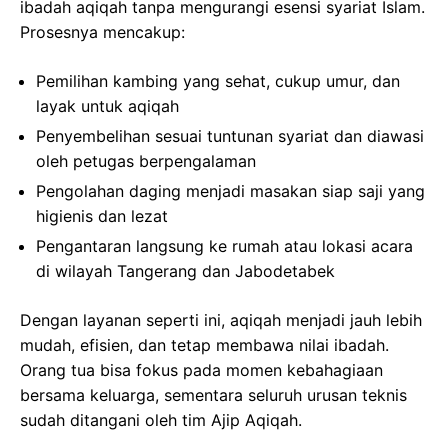
ibadah aqiqah tanpa mengurangi esensi syariat Islam.
Prosesnya mencakup:
Pemilihan kambing yang sehat, cukup umur, dan
layak untuk aqiqah
Penyembelihan sesuai tuntunan syariat dan diawasi
oleh petugas berpengalaman
Pengolahan daging menjadi masakan siap saji yang
higienis dan lezat
Pengantaran langsung ke rumah atau lokasi acara
di wilayah Tangerang dan Jabodetabek
Dengan layanan seperti ini, aqiqah menjadi jauh lebih
mudah, efisien, dan tetap membawa nilai ibadah.
Orang tua bisa fokus pada momen kebahagiaan
bersama keluarga, sementara seluruh urusan teknis
sudah ditangani oleh tim Ajip Aqiqah.