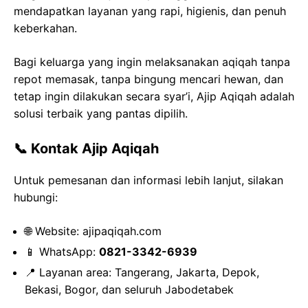
mendapatkan layanan yang rapi, higienis, dan penuh
keberkahan.
Bagi keluarga yang ingin melaksanakan aqiqah tanpa
repot memasak, tanpa bingung mencari hewan, dan
tetap ingin dilakukan secara syar’i, Ajip Aqiqah adalah
solusi terbaik yang pantas dipilih.
📞 Kontak Ajip Aqiqah
Untuk pemesanan dan informasi lebih lanjut, silakan
hubungi:
🌐 Website: ajipaqiqah.com
📱 WhatsApp:
0821-3342-6939
📍 Layanan area: Tangerang, Jakarta, Depok,
Bekasi, Bogor, dan seluruh Jabodetabek