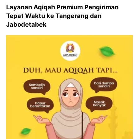
Layanan Aqiqah Premium Pengiriman
Tepat Waktu ke Tangerang dan
Jabodetabek