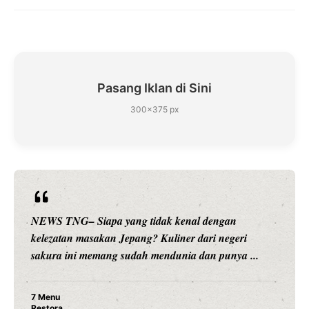
Pasang Iklan di Sini
300×375 px
NEWS TNG– Siapa sangka, dua nama besar di dunia
hiburan, Nunung Srimulat dan Vicky Prasetyo, kini
merambah dunia kuliner dengan ...
Nunung Srimulat & Vicky Prasetyo Buka Restoran
Ayam Panggang! Cuma Rp 15 Ribu, Resep