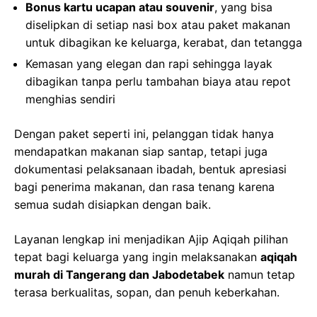
Bonus kartu ucapan atau souvenir
, yang bisa
diselipkan di setiap nasi box atau paket makanan
untuk dibagikan ke keluarga, kerabat, dan tetangga
Kemasan yang elegan dan rapi sehingga layak
dibagikan tanpa perlu tambahan biaya atau repot
menghias sendiri
Dengan paket seperti ini, pelanggan tidak hanya
mendapatkan makanan siap santap, tetapi juga
dokumentasi pelaksanaan ibadah, bentuk apresiasi
bagi penerima makanan, dan rasa tenang karena
semua sudah disiapkan dengan baik.
Layanan lengkap ini menjadikan Ajip Aqiqah pilihan
tepat bagi keluarga yang ingin melaksanakan
aqiqah
murah di Tangerang dan Jabodetabek
namun tetap
terasa berkualitas, sopan, dan penuh keberkahan.