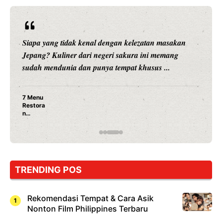
Siapa yang tidak kenal dengan kelezatan masakan
Jepang? Kuliner dari negeri sakura ini memang
sudah mendunia dan punya tempat khusus ...
7 Menu
Restora
n
Jepang
yang
Wajib
Dicoba,
Bukan
Cuma
TRENDING POS
Sushi!
Rekomendasi Tempat & Cara Asik
Nonton Film Philippines Terbaru