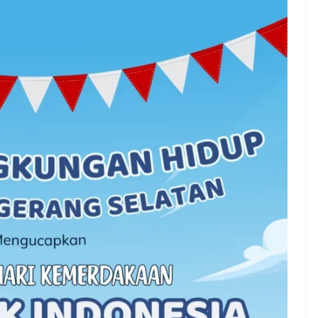
nah gak sih
NEWS TNG– Siapa yang tidak
jain sesuatu cuma
kenal dengan kelezatan masakan
, eh ternyata malah
Jepang? Kuliner dari negeri
nis yang
sakura ini memang sudah
 ...
mendunia dan punya ...
7 Menu
eng Jadi Cuan: Kisah
Restora
UL yang Ubah
n
s Jadi Bisnis Kece
Jepang
yang
Wajib
Dicoba,
Bukan
Cuma
Sushi!