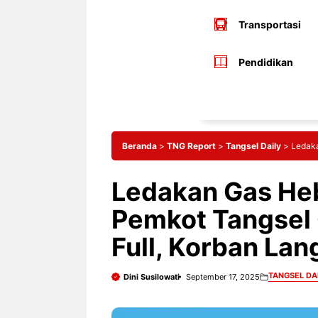
Transportasi
Pendidikan
Beranda
>
TNG Report
>
Tangsel Daily
>
Ledaka
Ledakan Gas He
Pemkot Tangsel 
Full, Korban La
TANGSEL DA
Dini Susilowati
September 17, 2025