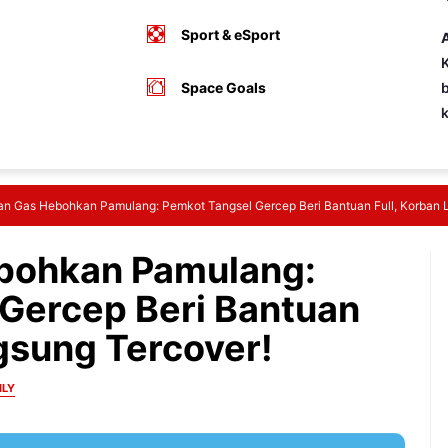
Sport & eSport
A
K
Space Goals
b
n Gas Hebohkan Pamulang: Pemkot Tangsel Gercep Beri Bantuan Full, Korban 
bohkan Pamulang:
Gercep Beri Bantuan
ngsung Tercover!
ILY