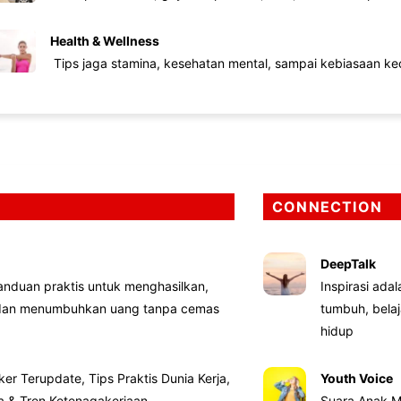
Health & Wellness
Tips jaga stamina, kesehatan mental, sampai kebiasaan kec
CONNECTION
DeepTalk
nduan praktis untuk menghasilkan,
Inspirasi ada
 dan menumbuhkan uang tanpa cemas
tumbuh, bela
hidup
ker Terupdate, Tips Praktis Dunia Kerja,
Youth Voice
ta & Tren Ketenagakerjaan
Suara Anak M