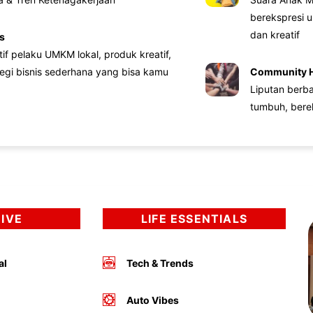
berekspresi u
dan kreatif
s
atif pelaku UMKM lokal, produk kreatif,
tegi bisnis sederhana yang bisa kamu
Community 
Liputan berb
tumbuh, bere
DIVE
LIFE ESSENTIALS
al
Tech & Trends
Auto Vibes