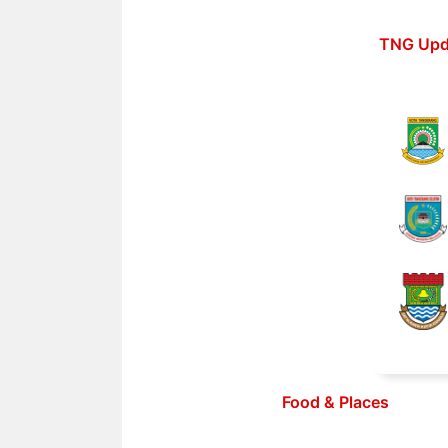
Langsung
ke
TNG Upd
isi
Food & Places