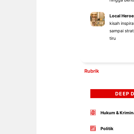
Local Heroe
kisah inspir
sampai stra
tiru
Rubrik
DEEP 
Hukum & Krimin
Politik