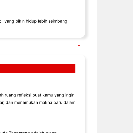
il yang bikin hidup lebih seimbang
lah ruang refleksi buat kamu yang ingin
jar, dan menemukan makna baru dalam
uda Tangerang adalah ruang