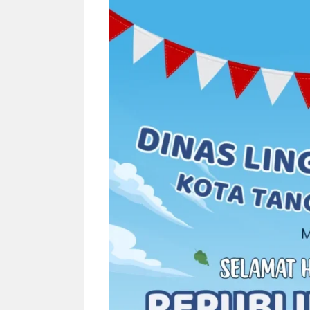
NEWS TNG– Bandung –
NEWS TNG– Per
Menyambut pergantian tahun
kamu mulai nger
2026, restoran all you can eat
buat iseng-iseng
Kakkoii All You Can Eat Bandung
jadi peluang bis
menghadirkan ...
menguntungkan?
Sambut 2026, Kakkoii
Dari Is
Bandung Hadirkan Pesta All
TUM_AT
You Can Eat Mulai Rp
Hamper
145.000