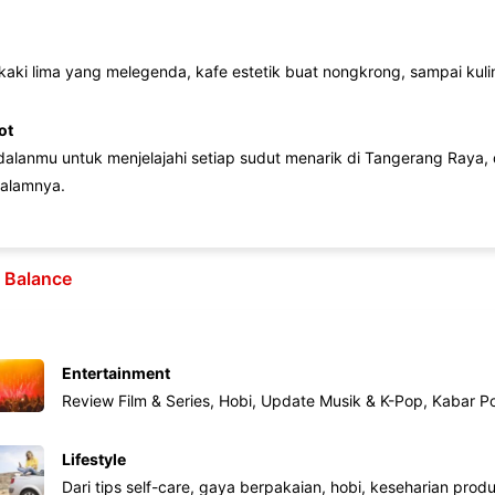
 kaki lima yang melegenda, kafe estetik buat nongkrong, sampai kuline
ot
lanmu untuk menjelajahi setiap sudut menarik di Tangerang Raya, d
alamnya.
e Balance
Entertainment
Review Film & Series, Hobi, Update Musik & K-Pop, Kabar P
Lifestyle
Dari tips self-care, gaya berpakaian, hobi, keseharian produk