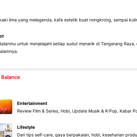
 kaki lima yang melegenda, kafe estetik buat nongkrong, sampai kuline
ot
lanmu untuk menjelajahi setiap sudut menarik di Tangerang Raya, d
alamnya.
e Balance
Entertainment
Review Film & Series, Hobi, Update Musik & K-Pop, Kabar P
Lifestyle
Dari tips self-care, gaya berpakaian, hobi, keseharian produk