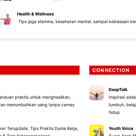
Health & Wellness
Tips jaga stamina, kesehatan mental, sampai kebiasaan kec
CONNECTION
DeepTalk
nduan praktis untuk menghasilkan,
Inspirasi ada
 dan menumbuhkan uang tanpa cemas
tumbuh, bela
hidup
ker Terupdate, Tips Praktis Dunia Kerja,
Youth Voice
ta & Tren Ketenagakerjaan
Suara Anak M