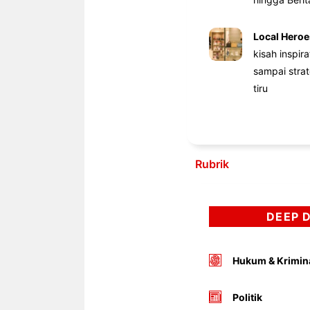
Local Heroe
kisah inspir
sampai stra
tiru
Rubrik
DEEP 
Hukum & Krimin
Politik