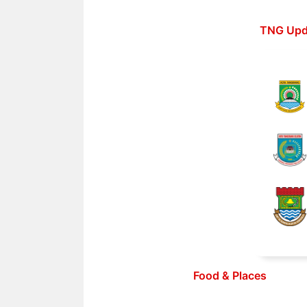
Langsung
ke
TNG Upd
isi
Food & Places