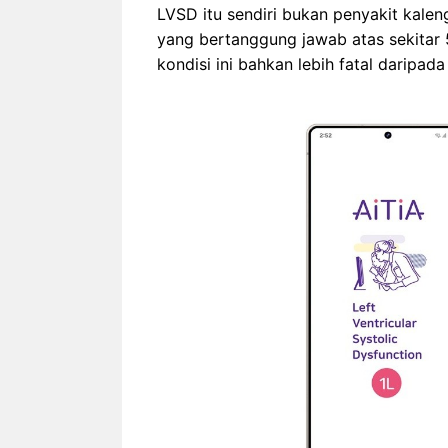
LVSD itu sendiri bukan penyakit kaleng
yang bertanggung jawab atas sekitar 
kondisi ini bahkan lebih fatal daripad