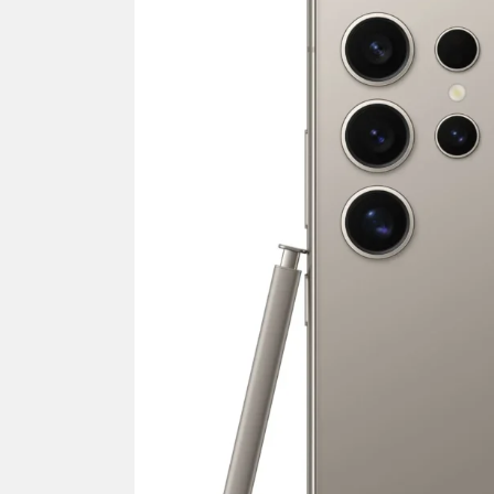
NEWS TNG– Bandung –
NEWS TNG– Per
Menyambut pergantian tahun
kamu mulai nger
2026, restoran all you can eat
buat iseng-iseng
Kakkoii All You Can Eat Bandung
jadi peluang bis
menghadirkan ...
menguntungkan?
Sambut 2026, Kakkoii
Dari Is
Bandung Hadirkan Pesta All
TUM_A
You Can Eat Mulai Rp
Hamper
145.000