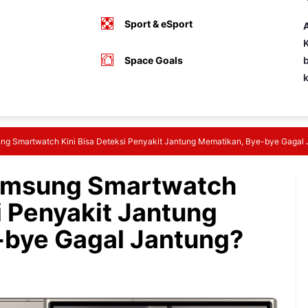
Sport & eSport
A
K
Space Goals
b
ng Smartwatch Kini Bisa Deteksi Penyakit Jantung Mematikan, Bye-bye Gagal 
amsung Smartwatch
i Penyakit Jantung
-bye Gagal Jantung?