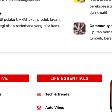
berekspresi u
dan kreatif
s
atif pelaku UMKM lokal, produk kreatif,
tegi bisnis sederhana yang bisa kamu
Community 
Liputan berb
tumbuh, bere
DIVE
LIFE ESSENTIALS
al
Tech & Trends
Auto Vibes