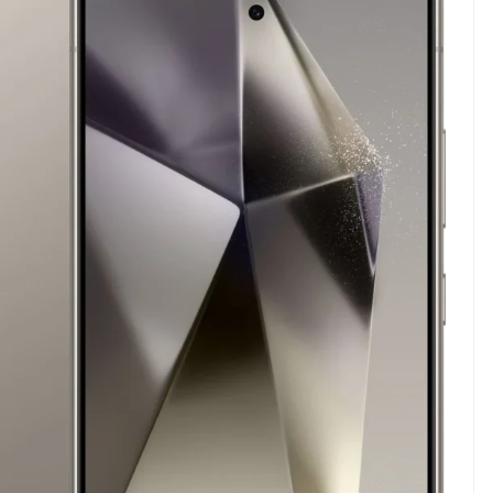
nah gak sih
NEWS TNG– Siapa yang tidak
jain sesuatu cuma
kenal dengan kelezatan masakan
, eh ternyata malah
Jepang? Kuliner dari negeri
nis yang
sakura ini memang sudah
 ...
mendunia dan punya ...
7 Menu
eng Jadi Cuan: Kisah
Restora
TUL yang Ubah
n
s Jadi Bisnis Kece
Jepang
yang
Wajib
Dicoba,
Bukan
Cuma
Sushi!