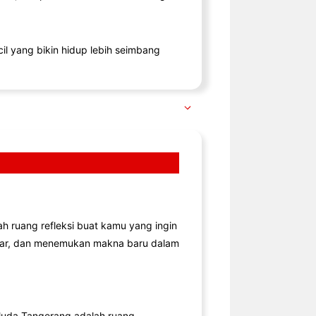
il yang bikin hidup lebih seimbang
lah ruang refleksi buat kamu yang ingin
jar, dan menemukan makna baru dalam
uda Tangerang adalah ruang