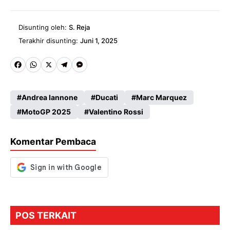
Disunting oleh:
S. Reja
Terakhir disunting:
Juni 1, 2025
Fa
W
X
Te
M
ce
ha
le
es
Andrea Iannone
Ducati
Marc Marquez
b
ts
gr
se
MotoGP 2025
Valentino Rossi
o
A
a
n
o
p
m
g
Komentar Pembaca
k
p
er
POS TERKAIT