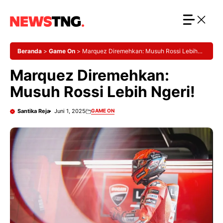
Langsung
ke
isi
Beranda
>
Game On
>
Marquez Diremehkan: Musuh Rossi Lebih
Ngeri!
Marquez Diremehkan:
Musuh Rossi Lebih Ngeri!
Santika Reja
Juni 1, 2025
GAME ON