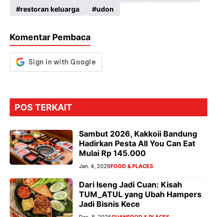
restoran keluarga
udon
o
A
a
n
o
p
m
g
Komentar Pembaca
k
p
er
POS TERKAIT
Sambut 2026, Kakkoii Bandung
Hadirkan Pesta All You Can Eat
Mulai Rp 145.000
Jan. 4, 2026
FOOD & PLACES
Dari Iseng Jadi Cuan: Kisah
TUM_ATUL yang Ubah Hampers
Jadi Bisnis Kece
Des. 8, 2025
CUAN
FOOD & PLACES