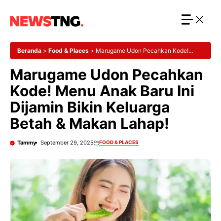
Langsung
ke
isi
Beranda
>
Food & Places
>
Marugame Udon Pecahkan Kode!
Menu Anak Baru Ini Dijamin Bikin Keluarga Betah & Makan Lahap!
Marugame Udon Pecahkan
Kode! Menu Anak Baru Ini
Dijamin Bikin Keluarga
Betah & Makan Lahap!
Tammy
September 29, 2025
FOOD & PLACES