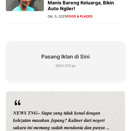
Manis Bareng Keluarga, Bikin
Auto Ngiler!
Okt. 5, 2025
FOOD & PLACES
Pasang Iklan di Sini
300×375 px
NEWS TNG– Siapa sangka, dua nama besar di dunia
hiburan, Nunung Srimulat dan Vicky Prasetyo, kini
merambah dunia kuliner dengan ...