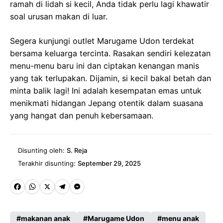
ramah di lidah si kecil, Anda tidak perlu lagi khawatir
soal urusan makan di luar.
Segera kunjungi outlet Marugame Udon terdekat
bersama keluarga tercinta. Rasakan sendiri kelezatan
menu-menu baru ini dan ciptakan kenangan manis
yang tak terlupakan. Dijamin, si kecil bakal betah dan
minta balik lagi! Ini adalah kesempatan emas untuk
menikmati hidangan Jepang otentik dalam suasana
yang hangat dan penuh kebersamaan.
Disunting oleh:
S. Reja
Terakhir disunting:
September 29, 2025
Fa
W
X
Te
M
ce
ha
le
es
makanan anak
Marugame Udon
menu anak
b
ts
gr
se