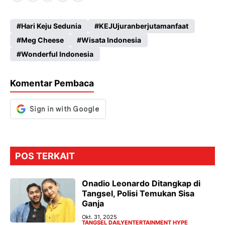
ce
ha
le
es
Hari Keju Sedunia
KEJUjuranberjutamanfaat
b
ts
gr
se
Meg Cheese
Wisata Indonesia
o
A
a
n
Wonderful Indonesia
o
p
m
g
k
p
er
Komentar Pembaca
POS TERKAIT
Onadio Leonardo Ditangkap di
Tangsel, Polisi Temukan Sisa
Ganja
Okt. 31, 2025
TANGSEL DAILY
ENTERTAINMENT HYPE