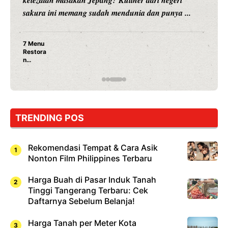
hiburan, Nunung Srimulat dan Vicky Prasetyo, kini
merambah dunia kuliner dengan ...
Nunung Srimulat & Vicky Prasetyo Buka Restoran
Ayam Panggang! Cuma Rp 15 Ribu, Resep
Rahasia Mami Bikin Nagih!
TRENDING POS
Rekomendasi Tempat & Cara Asik
Nonton Film Philippines Terbaru
Harga Buah di Pasar Induk Tanah
Tinggi Tangerang Terbaru: Cek
Daftarnya Sebelum Belanja!
Harga Tanah per Meter Kota