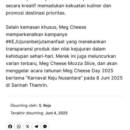
secara kreatif memadukan kekuatan kuliner dan
promosi destinasi prioritas.
Selain kemasan khusus, Meg Cheese
memperkenalkan kampanye
#KEJUjuranberjutamanfaat yang menekankan
transparansi produk dan nilai kejujuran dalam
kehidupan sehari-hari. Merek ini juga meluncurkan
varian terbaru, Meg Cheese Mozza Slice, dan akan
menggelar acara tahunan Meg Cheese Day 2025
bertema “Karnaval Keju Nusantara” pada 8 Juni 2025
di Sarinah Thamrin.
Disunting oleh:
S. Reja
Terakhir disunting:
Juni 4, 2025
Fa
W
X
Te
M