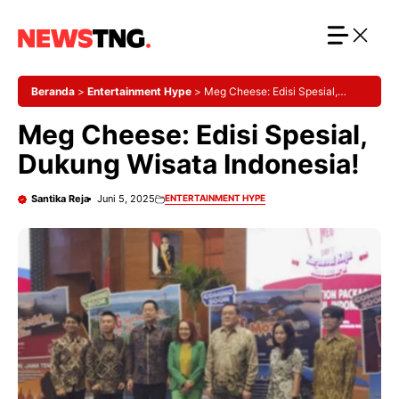
Langsung
ke
isi
Beranda
>
Entertainment Hype
>
Meg Cheese: Edisi Spesial,
Dukung Wisata Indonesia!
Meg Cheese: Edisi Spesial,
Dukung Wisata Indonesia!
Santika Reja
Juni 5, 2025
ENTERTAINMENT HYPE