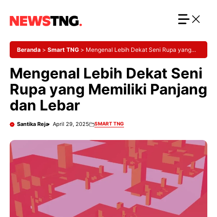
Langsung
ke
isi
Beranda
>
Smart TNG
>
Mengenal Lebih Dekat Seni Rupa yang
Memiliki Panjang dan Lebar
Mengenal Lebih Dekat Seni
Rupa yang Memiliki Panjang
dan Lebar
Santika Reja
April 29, 2025
SMART TNG