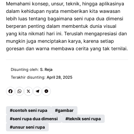
Memahami konsep, unsur, teknik, hingga aplikasinya
dalam kehidupan nyata memberikan kita wawasan
lebih luas tentang bagaimana seni rupa dua dimensi
berperan penting dalam membentuk dunia visual
yang kita nikmati hari ini. Teruslah mengapresiasi dan
mungkin juga menciptakan karya, karena setiap
goresan dan warna membawa cerita yang tak ternilai.
Disunting oleh:
S. Reja
Terakhir disunting:
April 28, 2025
Fa
W
X
Te
M
ce
ha
le
es
contoh seni rupa
gambar
b
ts
gr
se
seni rupa dua dimensi
teknik seni rupa
o
A
a
n
unsur seni rupa
o
p
m
g