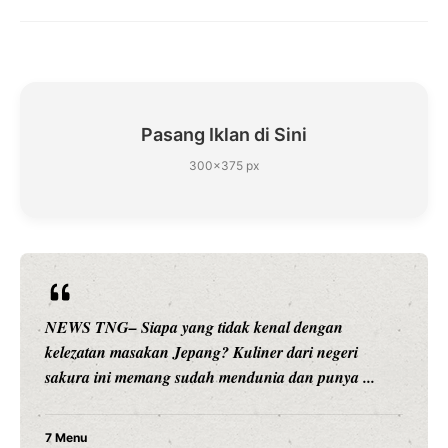
Pasang Iklan di Sini
300×375 px
NEWS TNG– Siapa sangka, dua nama besar di dunia
hiburan, Nunung Srimulat dan Vicky Prasetyo, kini
merambah dunia kuliner dengan ...
Nunung Srimulat & Vicky Prasetyo Buka Restoran