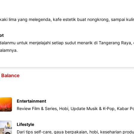
 kaki lima yang melegenda, kafe estetik buat nongkrong, sampai kuline
ot
lanmu untuk menjelajahi setiap sudut menarik di Tangerang Raya, d
alamnya.
e Balance
Entertainment
Review Film & Series, Hobi, Update Musik & K-Pop, Kabar P
Lifestyle
Dari tips self-care, gaya berpakaian, hobi, keseharian produk