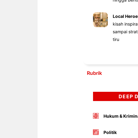
Local Heroe
kisah inspir
sampai stra
tiru
Rubrik
DEEP 
Hukum & Krimin
Politik