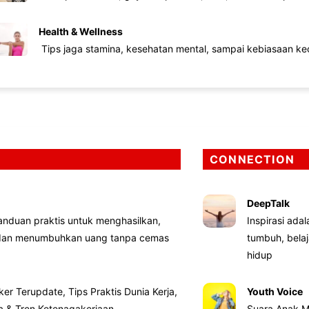
Health & Wellness
Tips jaga stamina, kesehatan mental, sampai kebiasaan kec
CONNECTION
DeepTalk
nduan praktis untuk menghasilkan,
Inspirasi ada
 dan menumbuhkan uang tanpa cemas
tumbuh, bela
hidup
ker Terupdate, Tips Praktis Dunia Kerja,
Youth Voice
ta & Tren Ketenagakerjaan
Suara Anak M