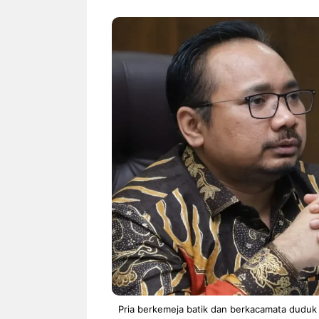
NEWS TNG– Siapa sangka, dua
NEWS TNG– Ba
nama besar di dunia hiburan,
Menyambut perg
Nunung Srimulat dan Vicky
2026, restoran a
Prasetyo, kini merambah dunia
Kakkoii All Yo
kuliner dengan ...
menghadirkan ..
Nunung Srimulat & Vicky
Sambut
Prasetyo Buka Restoran
Bandung
Ayam Panggang! Cuma Rp
You Can
15 Ribu, Resep Rahasia
145.00
Mami Bikin Nagih!
Pria berkemeja batik dan berkacamata duduk 