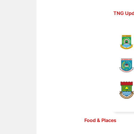
Langsung
ke
TNG Upd
isi
Food & Places