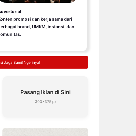
dvertorial
onten promosi dan kerja sama dari
erbagai brand, UMKM, instansi, dan
komunitas.
si Jaga Bumi! Ngerinya!
Pasang Iklan di Sini
300×375 px