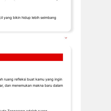
il yang bikin hidup lebih seimbang
lah ruang refleksi buat kamu yang ingin
jar, dan menemukan makna baru dalam
uda Tangerang adalah ruang