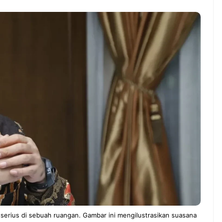
ndung –
NEWS TNG– Pernah gak sih
antian tahun
kamu mulai ngerjain sesuatu cuma
ll you can eat
buat iseng-iseng, eh ternyata malah
u Can Eat Bandung
jadi peluang bisnis yang
.
menguntungkan? ...
 2026, Kakkoii
Dari Iseng Jadi Cuan: Kisah
 Hadirkan Pesta All
TUM_ATUL yang Ubah
 Eat Mulai Rp
Hampers Jadi Bisnis Kece
0
serius di sebuah ruangan. Gambar ini mengilustrasikan suasana