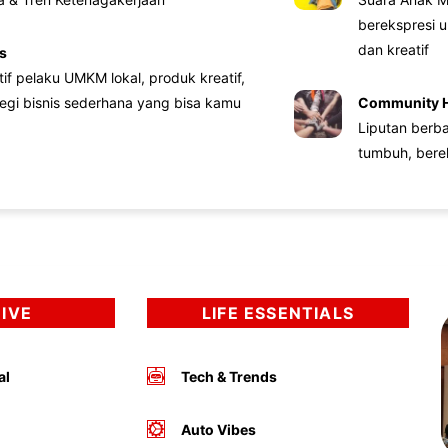
berekspresi u
dan kreatif
s
atif pelaku UMKM lokal, produk kreatif,
tegi bisnis sederhana yang bisa kamu
Community 
Liputan berb
tumbuh, bere
DIVE
LIFE ESSENTIALS
al
Tech & Trends
Auto Vibes