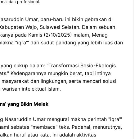
rmal dan profesional.
asaruddin Umar, baru-baru ini bikin gebrakan di
Kabupaten Wajo, Sulawesi Selatan. Dalam sebuah
bukanya pada Kamis (2/10/2025) malam, Menag
akna "iqra’" dari sudut pandang yang lebih luas dan
 yang cukup dalam: "Transformasi Sosio-Ekologis
ats." Kedengarannya mungkin berat, tapi intinya
masyarakat dan lingkungan, serta mencari solusi
arisan intelektual Islam.
ra’ yang Bikin Melek
ag Nasaruddin Umar mengurai makna perintah "iqra’"
ahami sebatas "membaca" teks. Padahal, menurutnya,
falkan huruf atau kata. Ini adalah aktivitas