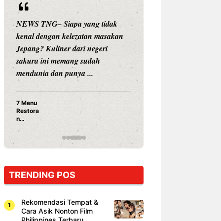
NEWS TNG– Siapa yang tidak
NEWS TNG– Siap
kenal dengan kelezatan masakan
nama besar di dun
Jepang? Kuliner dari negeri
Nunung Srimulat 
sakura ini memang sudah
Prasetyo, kini m
mendunia dan punya ...
kuliner dengan ...
7 Menu
Nunung S
Restora
Prasetyo
n
Ayam Pa
Jepang
15 Ribu,
yang
Mami Bik
Wajib
Dicoba,
Bukan
Cuma
TRENDING POS
Sushi!
Rekomendasi Tempat &
Cara Asik Nonton Film
Philippines Terbaru