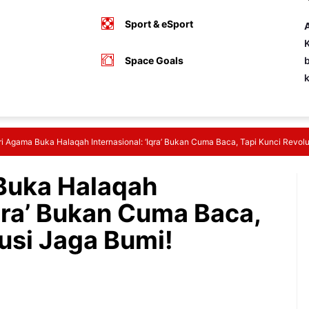
Sport & eSport
A
K
Space Goals
b
i Agama Buka Halaqah Internasional: ‘Iqra’ Bukan Cuma Baca, Tapi Kunci Revolu
Buka Halaqah
Iqra’ Bukan Cuma Baca,
usi Jaga Bumi!