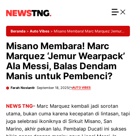
Langsung
ke
isi
Beranda
>
Auto Vibes
>
Misano Membara! Marc Marquez ‘Jemur
Wearpack’ Ala Messi, Balas Dendam Manis untuk Pembenci?
Misano Membara! Marc
Marquez ‘Jemur Wearpack’
Ala Messi, Balas Dendam
Manis untuk Pembenci?
Farah Novianti
September 18, 2025
AUTO VIBES
NEWS TNG
– Marc Marquez kembali jadi sorotan
utama, bukan cuma karena kecepatan di lintasan, tapi
juga selebrasi ikoniknya di Sirkuit Misano, San
Marino, akhir pekan lalu. Pembalap Ducati ini sukses