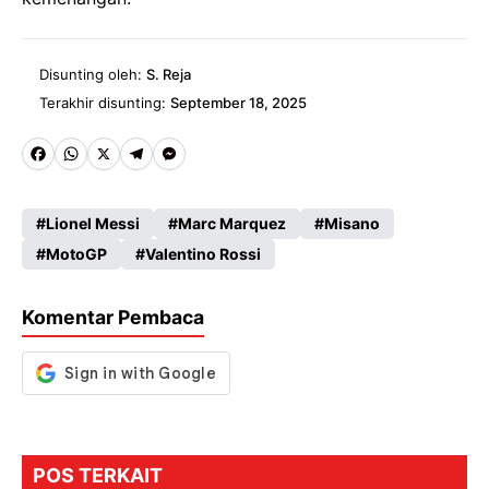
Disunting oleh:
S. Reja
Terakhir disunting:
September 18, 2025
Fa
W
X
Te
M
ce
ha
le
es
Lionel Messi
Marc Marquez
Misano
b
ts
gr
se
MotoGP
Valentino Rossi
o
A
a
n
o
p
m
g
Komentar Pembaca
k
p
er
POS TERKAIT