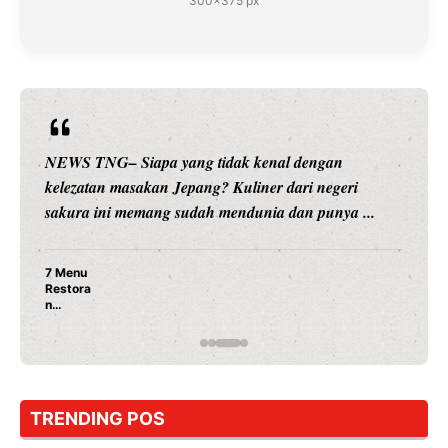
300×375 px
ngan
NEWS TNG– Siapa sangka, dua nama besar 
 negeri
hiburan, Nunung Srimulat dan Vicky Prasetyo
punya ...
merambah dunia kuliner dengan ...
Nunung Srimulat & Vicky Prasetyo Buka
Ayam Panggang! Cuma Rp 15 Ribu, Res
Rahasia Mami Bikin Nagih!
TRENDING POS