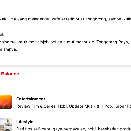
 kaki lima yang melegenda, kafe estetik buat nongkrong, sampai kuline
ot
lanmu untuk menjelajahi setiap sudut menarik di Tangerang Raya, d
alamnya.
e Balance
Entertainment
Review Film & Series, Hobi, Update Musik & K-Pop, Kabar P
Lifestyle
Dari tips self-care, gaya berpakaian, hobi, keseharian produk