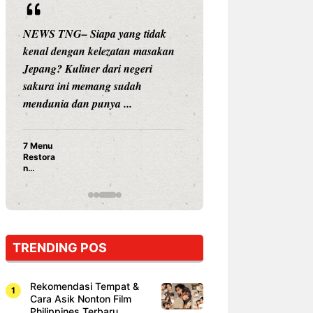
NG– Siapa yang tidak
NEWS TNG– Siapa sangka, d
engan kelezatan masakan
nama besar di dunia hiburan,
 Kuliner dari negeri
Nunung Srimulat dan Vicky
ini memang sudah
Prasetyo, kini merambah dunia
a dan punya ...
kuliner dengan ...
Nunung Srimulat & Vick
Prasetyo Buka Restoran
Ayam Panggang! Cuma 
15 Ribu, Resep Rahasia
Mami Bikin Nagih!
TRENDING POS
Rekomendasi Tempat &
Cara Asik Nonton Film
Philippines Terbaru