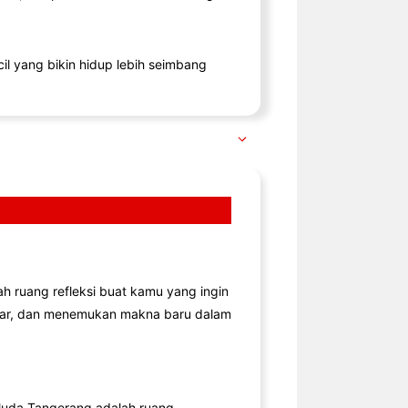
il yang bikin hidup lebih seimbang
lah ruang refleksi buat kamu yang ingin
jar, dan menemukan makna baru dalam
uda Tangerang adalah ruang