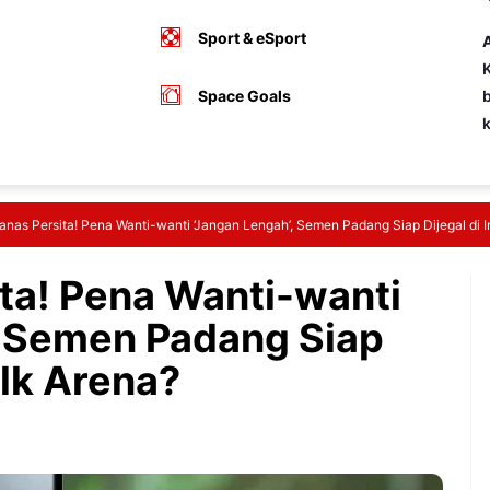
Sport & eSport
A
K
Space Goals
b
anas Persita! Pena Wanti-wanti ‘Jangan Lengah’, Semen Padang Siap Dijegal di 
ita! Pena Wanti-wanti
, Semen Padang Siap
ilk Arena?