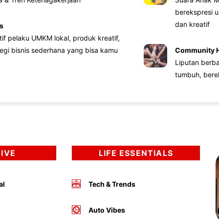
berekspresi u
dan kreatif
s
atif pelaku UMKM lokal, produk kreatif,
tegi bisnis sederhana yang bisa kamu
Community 
Liputan berb
tumbuh, bere
DIVE
LIFE ESSENTIALS
al
Tech & Trends
Auto Vibes