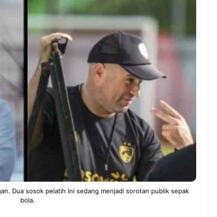
NEWS TNG– Pernah gak sih
NEWS T
kamu mulai ngerjain sesuatu cuma
kenal d
buat iseng-iseng, eh ternyata malah
Jepang?
ndung
jadi peluang bisnis yang
sakura 
menguntungkan? ...
menduni
7 Menu
Dari Iseng Jadi Cuan: Kisah
Restora
ta All
TUM_ATUL yang Ubah
n
Hampers Jadi Bisnis Kece
Jepang
yang
Wajib
Dicoba,
Bukan
Cuma
Sushi!
n. Dua sosok pelatih ini sedang menjadi sorotan publik sepak
bola.