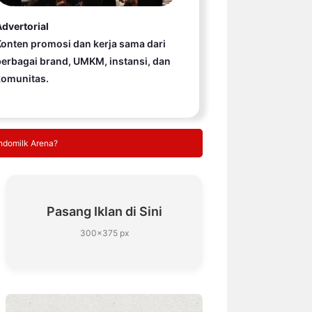
dvertorial
onten promosi dan kerja sama dari
erbagai brand, UMKM, instansi, dan
komunitas.
Indomilk Arena?
Pasang Iklan di Sini
300×375 px