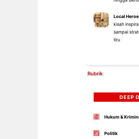
Local Heroe
kisah inspir
sampai stra
tiru
Rubrik
DEEP 
Hukum & Krimin
Politik