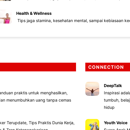
Health & Wellness
Tips jaga stamina, kesehatan mental, sampai kebiasaan kec
CONNECTION
DeepTalk
nduan praktis untuk menghasilkan,
Inspirasi ada
 dan menumbuhkan uang tanpa cemas
tumbuh, bela
hidup
ker Terupdate, Tips Praktis Dunia Kerja,
Youth Voice
ta & Tren Ketenagakerjaan
Suara Anak M