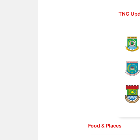
Langsung
ke
TNG Upd
isi
Food & Places