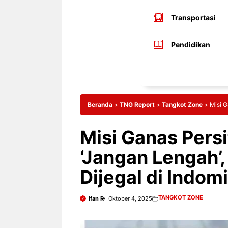
Transportasi
Pendidikan
Beranda
>
TNG Report
>
Tangkot Zone
>
Misi G
Misi Ganas Pers
‘Jangan Lengah’
Dijegal di Indom
TANGKOT ZONE
Ifan R
Oktober 4, 2025