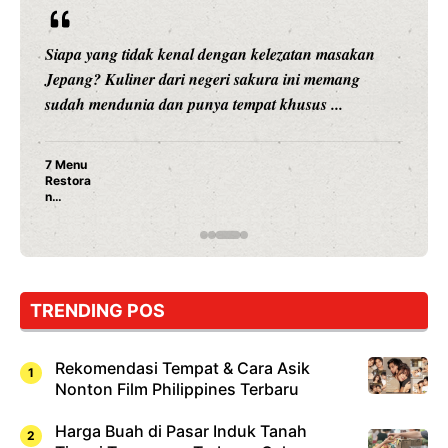
Siapa yang tidak kenal dengan kelezatan masakan
Jepang? Kuliner dari negeri sakura ini memang
sudah mendunia dan punya tempat khusus ...
7 Menu
Restora
n
Jepang
yang
Wajib
Dicoba,
Bukan
Cuma
TRENDING POS
Sushi!
Rekomendasi Tempat & Cara Asik
Nonton Film Philippines Terbaru
Harga Buah di Pasar Induk Tanah