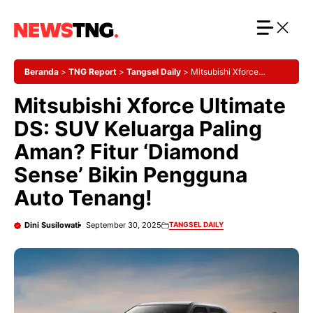
Langsung
ke
isi
Beranda
>
TNG Report
>
Tangsel Daily
>
Mitsubishi Xforce
Ultimate DS: SUV Keluarga Paling Aman? Fitur ‘Diamond Sense’
Mitsubishi Xforce Ultimate
Bikin Pengguna Auto Tenang!
DS: SUV Keluarga Paling
Aman? Fitur ‘Diamond
Sense’ Bikin Pengguna
Auto Tenang!
Dini Susilowati
September 30, 2025
TANGSEL DAILY