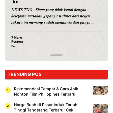
NEWS TNG– Siapa sangka, dua nama besar di dunia
hiburan, Nunung Srimulat dan Vicky Prasetyo, kini
merambah dunia kuliner dengan ...
Nunung Srimulat & Vicky Prasetyo Buka Restoran
Ayam Panggang! Cuma Rp 15 Ribu, Resep
Rahasia Mami Bikin Nagih!
TRENDING POS
Rekomendasi Tempat & Cara Asik
Nonton Film Philippines Terbaru
Harga Buah di Pasar Induk Tanah
Tinggi Tangerang Terbaru: Cek