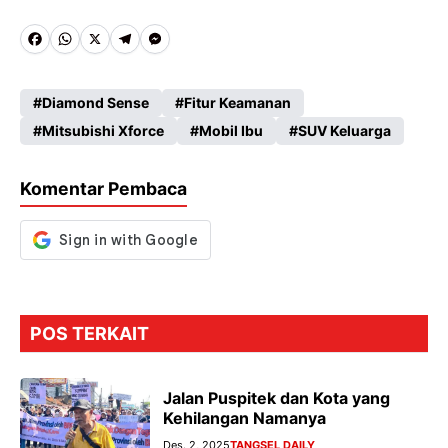
Fa
W
X
Te
M
ce
ha
le
es
Diamond Sense
Fitur Keamanan
b
ts
gr
se
Mitsubishi Xforce
Mobil Ibu
SUV Keluarga
o
A
a
n
o
p
m
g
Komentar Pembaca
k
p
er
POS TERKAIT
Jalan Puspitek dan Kota yang
Kehilangan Namanya
Des. 2, 2025
TANGSEL DAILY