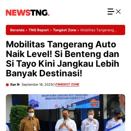
Langsung
ke
isi
Beranda
>
TNG Report
>
Tangkot Zone
>
Mobilitas Tangerang
Auto Naik Level! Si Benteng dan Si Tayo Kini Jangkau Lebih
Mobilitas Tangerang Auto
Banyak Destinasi!
Naik Level! Si Benteng dan
Si Tayo Kini Jangkau Lebih
Banyak Destinasi!
Ifan R
September 18, 2025
TANGKOT ZONE