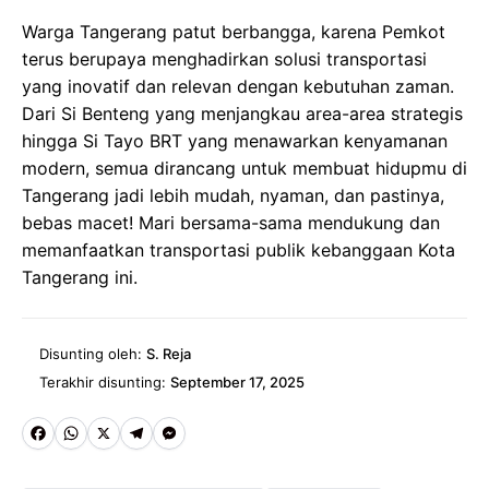
Warga Tangerang patut berbangga, karena Pemkot
terus berupaya menghadirkan solusi transportasi
yang inovatif dan relevan dengan kebutuhan zaman.
Dari Si Benteng yang menjangkau area-area strategis
hingga Si Tayo BRT yang menawarkan kenyamanan
modern, semua dirancang untuk membuat hidupmu di
Tangerang jadi lebih mudah, nyaman, dan pastinya,
bebas macet! Mari bersama-sama mendukung dan
memanfaatkan transportasi publik kebanggaan Kota
Tangerang ini.
Disunting oleh:
S. Reja
Terakhir disunting:
September 17, 2025
Fa
W
X
Te
M
ce
ha
le
es