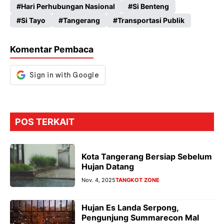
Hari Perhubungan Nasional
Si Benteng
b
ts
gr
se
Si Tayo
Tangerang
Transportasi Publik
o
A
a
n
o
p
m
g
Komentar Pembaca
k
p
er
POS TERKAIT
Kota Tangerang Bersiap Sebelum
Hujan Datang
Nov. 4, 2025
TANGKOT ZONE
Hujan Es Landa Serpong,
Pengunjung Summarecon Mal