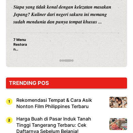
Siapa yang tidak kenal dengan kelezatan masakan
Jepang? Kuliner dari negeri sakura ini memang
sudah mendunia dan punya tempat khusus ...
7 Menu
Restora
n
Jepang
yang
Wajib
Dicoba,
Bukan
Cuma
TRENDING POS
Sushi!
Rekomendasi Tempat & Cara Asik
Nonton Film Philippines Terbaru
Harga Buah di Pasar Induk Tanah
Tinggi Tangerang Terbaru: Cek
Daftarnya Sebelum Belanja!