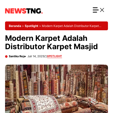
Langsung
ke
isi
Beranda
>
Spotlight
>
Modern Karpet Adalah Distributor Karpet
Masjid
Modern Karpet Adalah
Distributor Karpet Masjid
Santika Reja
Juli 14, 2025
SPOTLIGHT