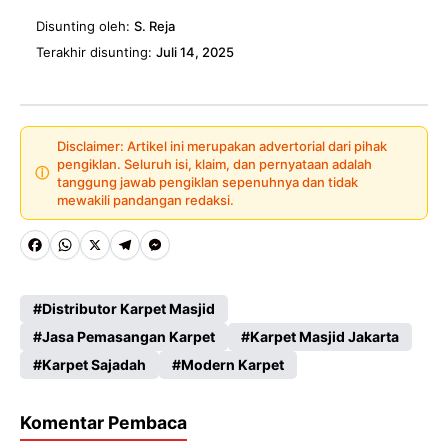
Disunting oleh:
S. Reja
Terakhir disunting:
Juli 14, 2025
Disclaimer: Artikel ini merupakan advertorial dari pihak
pengiklan. Seluruh isi, klaim, dan pernyataan adalah
ⓘ
tanggung jawab pengiklan sepenuhnya dan tidak
mewakili pandangan redaksi.
Fa
W
X
Te
M
ce
ha
le
es
Distributor Karpet Masjid
b
ts
gr
se
Jasa Pemasangan Karpet
Karpet Masjid Jakarta
o
A
a
n
Karpet Sajadah
Modern Karpet
o
p
m
g
k
p
er
Komentar Pembaca