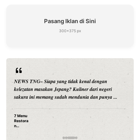
Pasang Iklan di Sini
300×375 px
NEWS TNG– Siapa sangka, dua nama besar di dunia
hiburan, Nunung Srimulat dan Vicky Prasetyo, kini
merambah dunia kuliner dengan ...
Nunung Srimulat & Vicky Prasetyo Buka Restoran
Ayam Panggang! Cuma Rp 15 Ribu, Resep
Rahasia Mami Bikin Nagih!