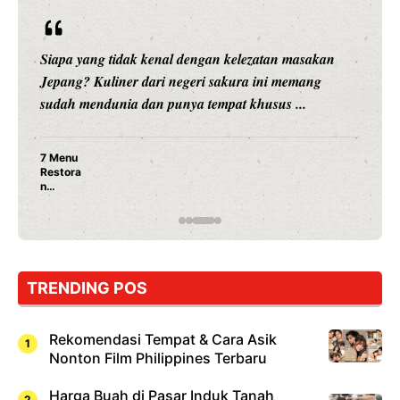
Siapa yang tidak kenal dengan kelezatan masakan
Jepang? Kuliner dari negeri sakura ini memang
sudah mendunia dan punya tempat khusus ...
7 Menu
Restora
n
Jepang
yang
Wajib
Dicoba,
Bukan
Cuma
TRENDING POS
Sushi!
Rekomendasi Tempat & Cara Asik
Nonton Film Philippines Terbaru
Harga Buah di Pasar Induk Tanah