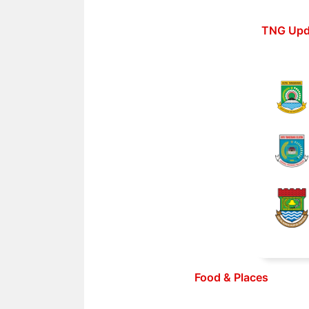
Langsung
ke
TNG Upd
isi
Food & Places