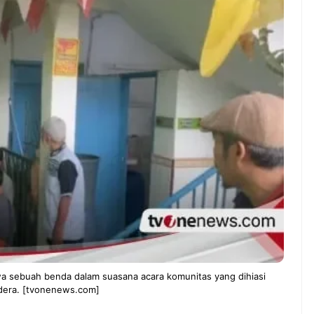
ernah gak sih
NEWS TNG– Siapa yang tidak
gerjain sesuatu cuma
kenal dengan kelezatan masakan
eng, eh ternyata malah
Jepang? Kuliner dari negeri
bisnis yang
sakura ini memang sudah
n? ...
mendunia dan punya ...
7 Menu
 Iseng Jadi Cuan: Kisah
Restora
_ATUL yang Ubah
n
pers Jadi Bisnis Kece
Jepang
yang
Wajib
Dicoba,
Bukan
Cuma
Sushi!
sebuah benda dalam suasana acara komunitas yang dihiasi
dera. [tvonenews.com]