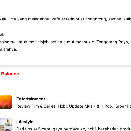
 kaki lima yang melegenda, kafe estetik buat nongkrong, sampai kuline
ot
lanmu untuk menjelajahi setiap sudut menarik di Tangerang Raya, d
alamnya.
e Balance
Entertainment
Review Film & Series, Hobi, Update Musik & K-Pop, Kabar P
Lifestyle
Dari tips self-care, gaya berpakaian, hobi, keseharian produk