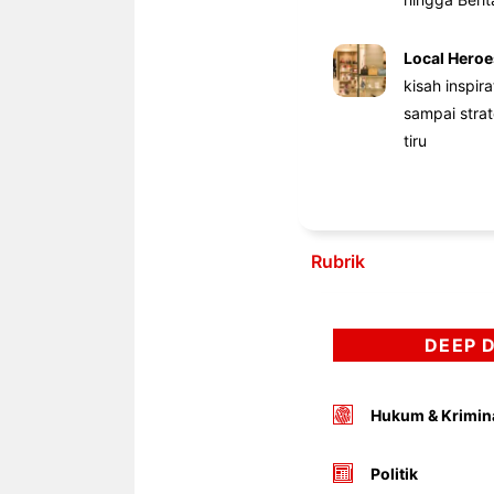
Local Heroe
kisah inspir
sampai stra
tiru
Rubrik
DEEP 
Hukum & Krimin
Politik