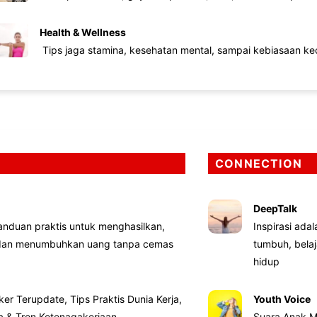
Health & Wellness
Tips jaga stamina, kesehatan mental, sampai kebiasaan kec
CONNECTION
DeepTalk
nduan praktis untuk menghasilkan,
Inspirasi ada
 dan menumbuhkan uang tanpa cemas
tumbuh, bela
hidup
ker Terupdate, Tips Praktis Dunia Kerja,
Youth Voice
ta & Tren Ketenagakerjaan
Suara Anak M