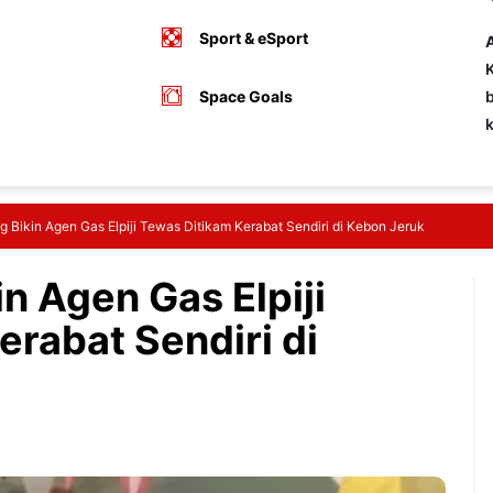
Sport & eSport
A
K
Space Goals
b
g Bikin Agen Gas Elpiji Tewas Ditikam Kerabat Sendiri di Kebon Jeruk
in Agen Gas Elpiji
rabat Sendiri di