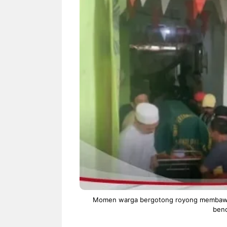
NEWS TNG– Bandung –
NEWS TNG– P
Menyambut pergantian tahun
kamu mulai n
2026, restoran all you can eat
buat iseng-is
Kakkoii All You Can Eat Bandung
jadi peluang 
menghadirkan ...
menguntungka
Sambut 2026, Kakkoii
Dari
Bandung Hadirkan Pesta All
TUM
You Can Eat Mulai Rp
Ham
145.000
Momen warga bergotong royong membawa 
ben