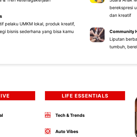
berekspresi u
dan kreatif
s
atif pelaku UMKM lokal, produk kreatif,
tegi bisnis sederhana yang bisa kamu
Community 
Liputan berb
tumbuh, bere
DIVE
LIFE ESSENTIALS
al
Tech & Trends
Auto Vibes