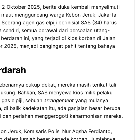
s, 2 Oktober 2025, berita duka kembali menyelimuti
ung maut mengguncang warga Kebon Jeruk, Jakarta
 Seorang agen gas elpiji berinisial SAS (34) harus
sendiri, semua berawal dari persoalan utang-
berdarah ini, yang terjadi di kios korban di Jalan
r 2025, menjadi pengingat pahit tentang bahaya
rdarah
benarnya cukup dekat, mereka masih terikat tali
dukung. Bahkan, SAS menyewa kios milik pelaku
gas elpiji, sebuah
arrangement
yang mulanya
di balik kedekatan itu, ada ganjalan besar berupa
i dan perlahan menggerogoti keharmonisan mereka.
n Jeruk, Komisaris Polisi Nur Aqsha Ferdianto,
ng dalam jumlah besar kepada korban. Jumlahnya