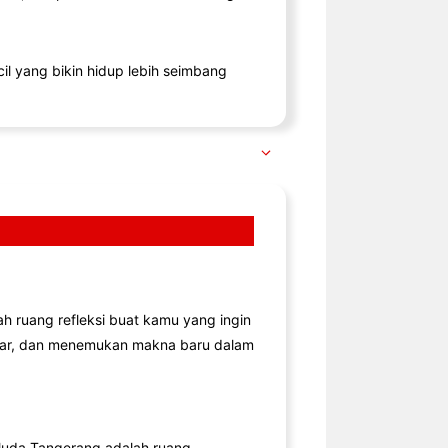
il yang bikin hidup lebih seimbang
lah ruang refleksi buat kamu yang ingin
jar, dan menemukan makna baru dalam
uda Tangerang adalah ruang