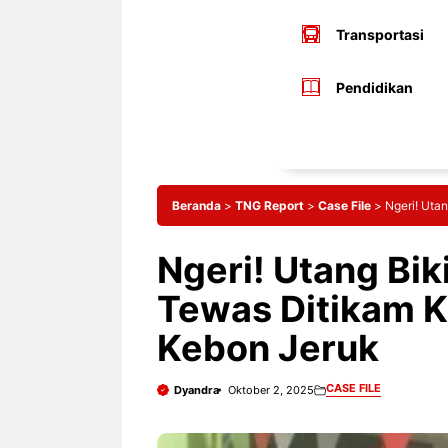
Transportasi
Pendidikan
Beranda
>
TNG Report
>
Case File
>
Ngeri! Utan
Ngeri! Utang Bik
Tewas Ditikam Ke
Kebon Jeruk
CASE FILE
Dyandra
Oktober 2, 2025