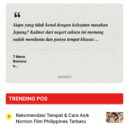
Siapa yang tidak kenal dengan kelezatan masakan
Jepang? Kuliner dari negeri sakura ini memang
sudah mendunia dan punya tempat khusus ...
7 Menu
Restora
n
Jepang
yang
Wajib
Dicoba,
Bukan
Cuma
TRENDING POS
Sushi!
Rekomendasi Tempat & Cara Asik
Nonton Film Philippines Terbaru