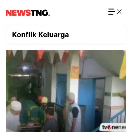
Langsung
ke
isi
Konflik Keluarga