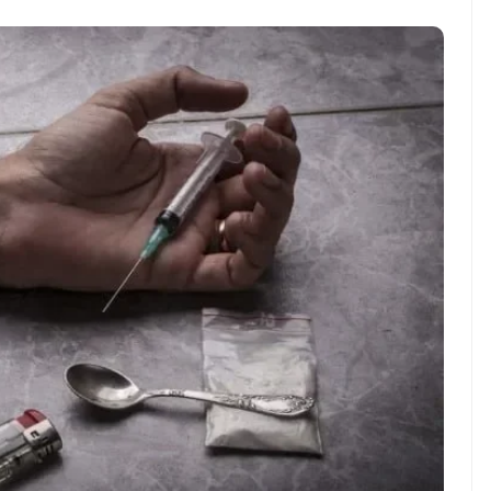
ndung –
NEWS TNG– Pernah gak sih
antian tahun
kamu mulai ngerjain sesuatu cuma
ll you can eat
buat iseng-iseng, eh ternyata malah
u Can Eat Bandung
jadi peluang bisnis yang
.
menguntungkan? ...
 2026, Kakkoii
Dari Iseng Jadi Cuan: Kisah
 Hadirkan Pesta All
TUM_ATUL yang Ubah
 Eat Mulai Rp
Hampers Jadi Bisnis Kece
0