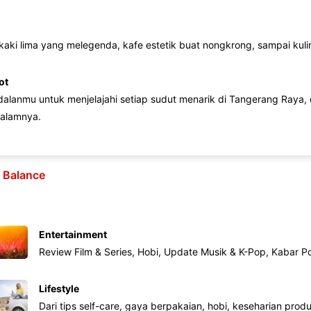
 kaki lima yang melegenda, kafe estetik buat nongkrong, sampai kuline
ot
lanmu untuk menjelajahi setiap sudut menarik di Tangerang Raya, d
alamnya.
e Balance
Entertainment
Review Film & Series, Hobi, Update Musik & K-Pop, Kabar P
Lifestyle
Dari tips self-care, gaya berpakaian, hobi, keseharian produk