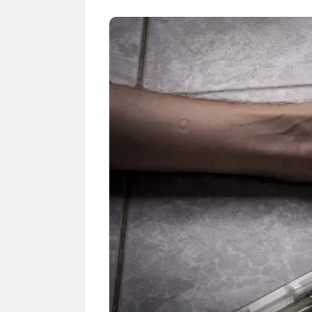
NEWS TNG– Siapa sangka, dua
NEWS TNG– Ba
nama besar di dunia hiburan,
Menyambut perg
Nunung Srimulat dan Vicky
2026, restoran a
Prasetyo, kini merambah dunia
Kakkoii All Yo
kuliner dengan ...
menghadirkan ..
Nunung Srimulat & Vicky
Sambut
Prasetyo Buka Restoran
Bandung
Ayam Panggang! Cuma Rp
You Can
15 Ribu, Resep Rahasia
145.00
Mami Bikin Nagih!