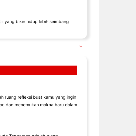
il yang bikin hidup lebih seimbang
lah ruang refleksi buat kamu yang ingin
jar, dan menemukan makna baru dalam
uda Tangerang adalah ruang