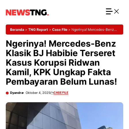
Langsung
ke
isi
Beranda
>
TNG Report
>
Case File
>
Ngerinya! Mercedes-Benz
Klasik BJ Habibie Terseret Kasus Korupsi Ridwan Kamil, KPK
Ngerinya! Mercedes-Benz
Ungkap Fakta Pembayaran Belum Lunas!
Klasik BJ Habibie Terseret
Kasus Korupsi Ridwan
Kamil, KPK Ungkap Fakta
Pembayaran Belum Lunas!
Dyandra
Oktober 4, 2025
CASE FILE