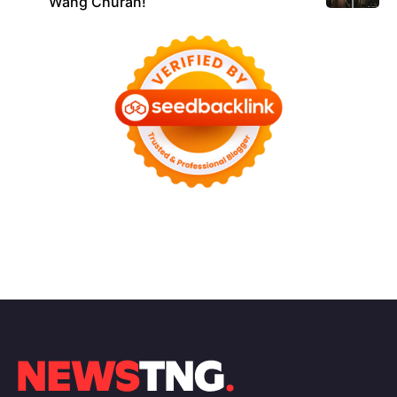
Wang Churan!