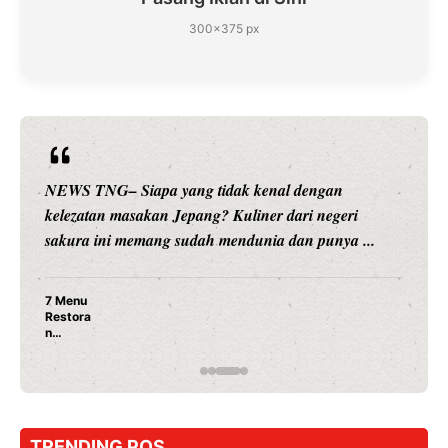
300×375 px
NEWS TNG– Siapa sangka, dua nama besar di duni
hiburan, Nunung Srimulat dan Vicky Prasetyo, kini
.
merambah dunia kuliner dengan ...
Nunung Srimulat & Vicky Prasetyo Buka Restoran
Ayam Panggang! Cuma Rp 15 Ribu, Resep
Rahasia Mami Bikin Nagih!
TRENDING POS