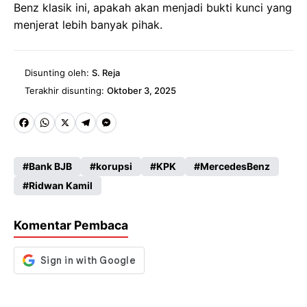
Benz klasik ini, apakah akan menjadi bukti kunci yang
menjerat lebih banyak pihak.
Disunting oleh:
S. Reja
Terakhir disunting:
Oktober 3, 2025
Fa
W
X
Te
M
ce
ha
le
es
Bank BJB
korupsi
KPK
MercedesBenz
b
ts
gr
se
Ridwan Kamil
o
A
a
n
o
p
m
g
Komentar Pembaca
k
p
er