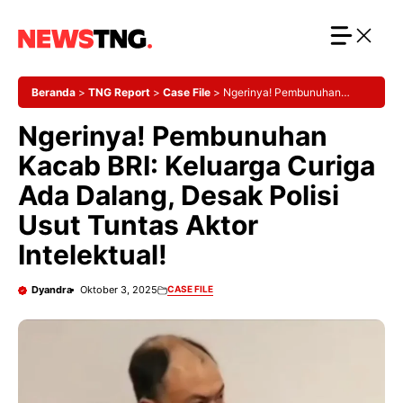
Langsung
ke
isi
Beranda
>
TNG Report
>
Case File
>
Ngerinya! Pembunuhan
Kacab BRI: Keluarga Curiga Ada Dalang, Desak Polisi Usut Tuntas
Ngerinya! Pembunuhan
Aktor Intelektual!
Kacab BRI: Keluarga Curiga
Ada Dalang, Desak Polisi
Usut Tuntas Aktor
Intelektual!
Dyandra
Oktober 3, 2025
CASE FILE