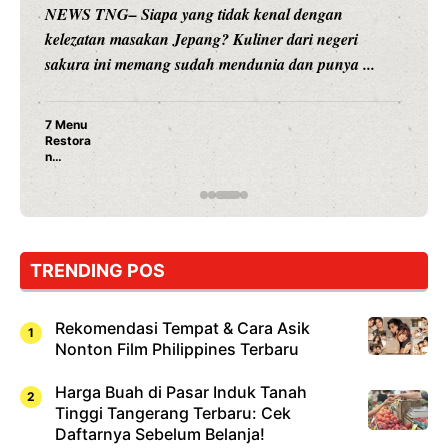
NEWS TNG– Siapa yang tidak kenal dengan
kelezatan masakan Jepang? Kuliner dari negeri
sakura ini memang sudah mendunia dan punya ...
7 Menu
Restora
n
Jepang
yang
Wajib
Dicoba,
Bukan
Cuma
TRENDING POS
Sushi!
Rekomendasi Tempat & Cara Asik
Nonton Film Philippines Terbaru
Harga Buah di Pasar Induk Tanah
Tinggi Tangerang Terbaru: Cek
Daftarnya Sebelum Belanja!