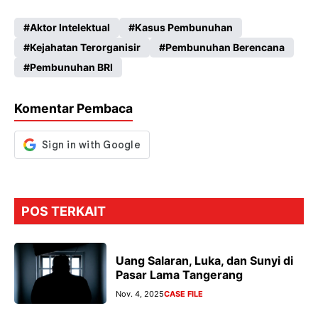
ce
ha
le
es
Aktor Intelektual
Kasus Pembunuhan
b
ts
gr
se
Kejahatan Terorganisir
Pembunuhan Berencana
o
A
a
n
Pembunuhan BRI
o
p
m
g
k
p
er
Komentar Pembaca
POS TERKAIT
Uang Salaran, Luka, dan Sunyi di
Pasar Lama Tangerang
Nov. 4, 2025
CASE FILE