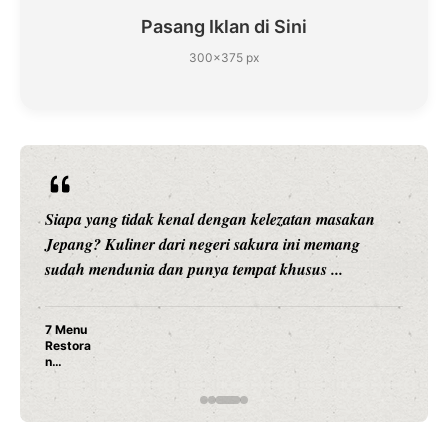
Pasang Iklan di Sini
300×375 px
Siapa yang tidak kenal dengan kelezatan masakan
Jepang? Kuliner dari negeri sakura ini memang
sudah mendunia dan punya tempat khusus ...
7 Menu
Restora
n
Jepang
yang
Wajib
Dicoba,
Bukan