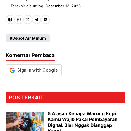
Terakhir disunting:
Desember 13, 2025
Fa
W
X
Te
M
ce
ha
le
es
Depot Air Minum
b
ts
gr
se
o
A
a
n
Komentar Pembaca
o
p
m
g
k
p
er
POS TERKAIT
5 Alasan Kenapa Warung Kopi
Kamu Wajib Pakai Pembayaran
Digital. Biar Nggak Dianggap
Kuno!