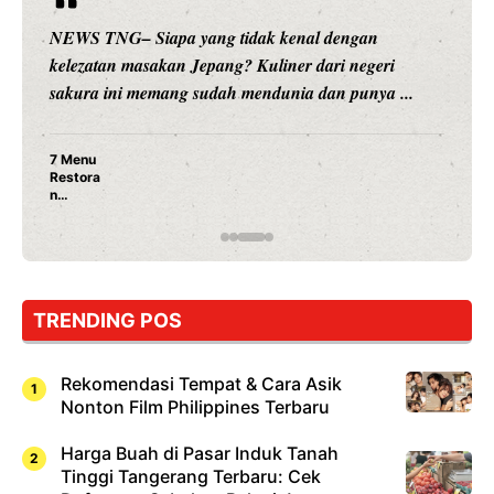
NEWS TNG– Siapa sangka, dua nama besar di dunia
hiburan, Nunung Srimulat dan Vicky Prasetyo, kini
merambah dunia kuliner dengan ...
Nunung Srimulat & Vicky Prasetyo Buka Restoran
Ayam Panggang! Cuma Rp 15 Ribu, Resep
Rahasia Mami Bikin Nagih!
TRENDING POS
Rekomendasi Tempat & Cara Asik
Nonton Film Philippines Terbaru
Harga Buah di Pasar Induk Tanah
Tinggi Tangerang Terbaru: Cek