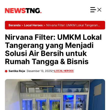
Langsung
ke
isi
Beranda
>
Local Heroes
>
Nirvana Filter: UMKM Lokal Tangerang
yang Menjadi Solusi Air Bersih untuk Rumah Tangga & Bisnis
Nirvana Filter: UMKM Lokal
Tangerang yang Menjadi
Solusi Air Bersih untuk
Rumah Tangga & Bisnis
Santika Reja
Desember 13, 2025
LOCAL HEROES