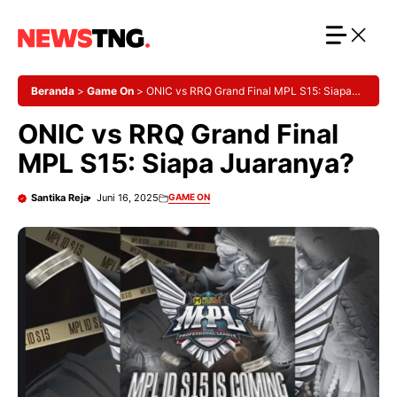
Langsung
ke
isi
Beranda
>
Game On
>
ONIC vs RRQ Grand Final MPL S15: Siapa
Juaranya?
ONIC vs RRQ Grand Final
MPL S15: Siapa Juaranya?
Santika Reja
Juni 16, 2025
GAME ON