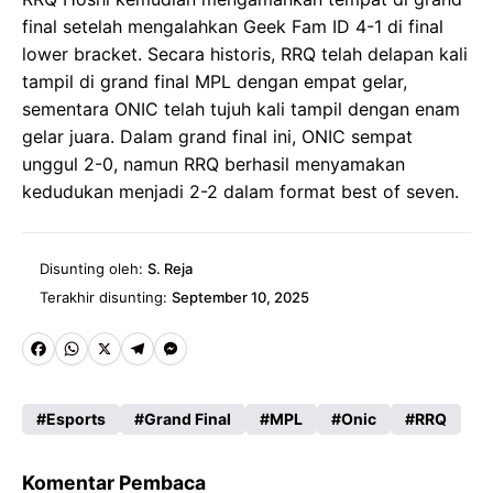
final setelah mengalahkan Geek Fam ID 4-1 di final
lower bracket. Secara historis, RRQ telah delapan kali
tampil di grand final MPL dengan empat gelar,
sementara ONIC telah tujuh kali tampil dengan enam
gelar juara. Dalam grand final ini, ONIC sempat
unggul 2-0, namun RRQ berhasil menyamakan
kedudukan menjadi 2-2 dalam format best of seven.
Disunting oleh:
S. Reja
Terakhir disunting:
September 10, 2025
Fa
W
X
Te
M
ce
ha
le
es
Esports
Grand Final
MPL
Onic
RRQ
b
ts
gr
se
o
A
a
n
Komentar Pembaca