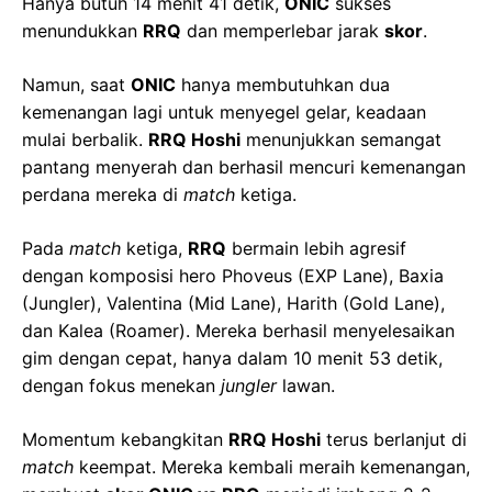
Hanya butuh 14 menit 41 detik,
ONIC
sukses
menundukkan
RRQ
dan memperlebar jarak
skor
.
Namun, saat
ONIC
hanya membutuhkan dua
kemenangan lagi untuk menyegel gelar, keadaan
mulai berbalik.
RRQ Hoshi
menunjukkan semangat
pantang menyerah dan berhasil mencuri kemenangan
perdana mereka di
match
ketiga.
Pada
match
ketiga,
RRQ
bermain lebih agresif
dengan komposisi hero Phoveus (EXP Lane), Baxia
(Jungler), Valentina (Mid Lane), Harith (Gold Lane),
dan Kalea (Roamer). Mereka berhasil menyelesaikan
gim dengan cepat, hanya dalam 10 menit 53 detik,
dengan fokus menekan
jungler
lawan.
Momentum kebangkitan
RRQ Hoshi
terus berlanjut di
match
keempat. Mereka kembali meraih kemenangan,