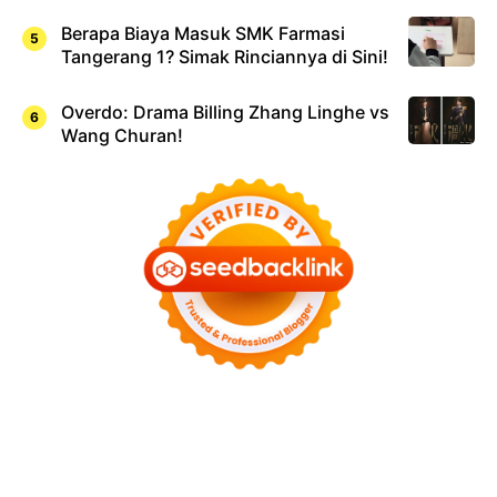
Berapa Biaya Masuk SMK Farmasi
Tangerang 1? Simak Rinciannya di Sini!
Overdo: Drama Billing Zhang Linghe vs
Wang Churan!