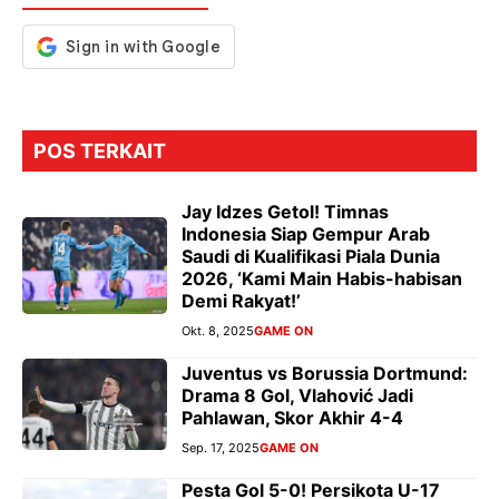
o
p
m
g
k
p
er
POS TERKAIT
Jay Idzes Getol! Timnas
Indonesia Siap Gempur Arab
Saudi di Kualifikasi Piala Dunia
2026, ‘Kami Main Habis-habisan
Demi Rakyat!’
Okt. 8, 2025
GAME ON
Juventus vs Borussia Dortmund:
Drama 8 Gol, Vlahović Jadi
Pahlawan, Skor Akhir 4-4
Sep. 17, 2025
GAME ON
Pesta Gol 5-0! Persikota U-17