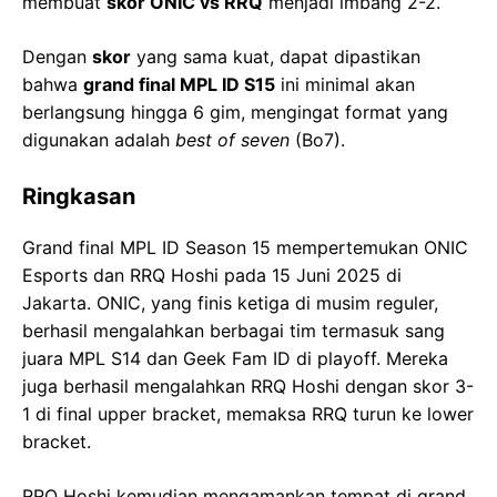
membuat
skor ONIC vs RRQ
menjadi imbang 2-2.
Dengan
skor
yang sama kuat, dapat dipastikan
bahwa
grand final MPL ID S15
ini minimal akan
berlangsung hingga 6 gim, mengingat format yang
digunakan adalah
best of seven
(Bo7).
Ringkasan
Grand final MPL ID Season 15 mempertemukan ONIC
Esports dan RRQ Hoshi pada 15 Juni 2025 di
Jakarta. ONIC, yang finis ketiga di musim reguler,
berhasil mengalahkan berbagai tim termasuk sang
juara MPL S14 dan Geek Fam ID di playoff. Mereka
juga berhasil mengalahkan RRQ Hoshi dengan skor 3-
1 di final upper bracket, memaksa RRQ turun ke lower
bracket.
RRQ Hoshi kemudian mengamankan tempat di grand