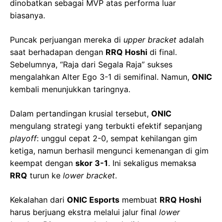
dinobatkan sebagai MVP atas performa luar
biasanya.
Puncak perjuangan mereka di
upper bracket
adalah
saat berhadapan dengan
RRQ Hoshi
di final.
Sebelumnya, “Raja dari Segala Raja” sukses
mengalahkan Alter Ego 3-1 di semifinal. Namun,
ONIC
kembali menunjukkan taringnya.
Dalam pertandingan krusial tersebut,
ONIC
mengulang strategi yang terbukti efektif sepanjang
playoff
: unggul cepat 2-0, sempat kehilangan gim
ketiga, namun berhasil mengunci kemenangan di gim
keempat dengan
skor 3-1
. Ini sekaligus memaksa
RRQ
turun ke
lower bracket
.
Kekalahan dari
ONIC Esports
membuat
RRQ Hoshi
harus berjuang ekstra melalui jalur final
lower