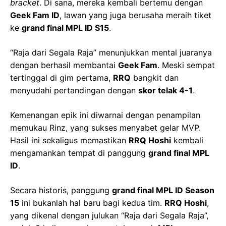
bracket
. Di sana, mereka kembali bertemu dengan
Geek Fam ID
, lawan yang juga berusaha meraih tiket
ke
grand final MPL ID S15
.
“Raja dari Segala Raja” menunjukkan mental juaranya
dengan berhasil membantai
Geek Fam
. Meski sempat
tertinggal di gim pertama,
RRQ
bangkit dan
menyudahi pertandingan dengan
skor telak 4-1
.
Kemenangan epik ini diwarnai dengan penampilan
memukau Rinz, yang sukses menyabet gelar MVP.
Hasil ini sekaligus memastikan
RRQ Hoshi
kembali
mengamankan tempat di panggung
grand final MPL
ID
.
Secara historis, panggung
grand final MPL ID Season
15
ini bukanlah hal baru bagi kedua tim.
RRQ Hoshi
,
yang dikenal dengan julukan “Raja dari Segala Raja”,