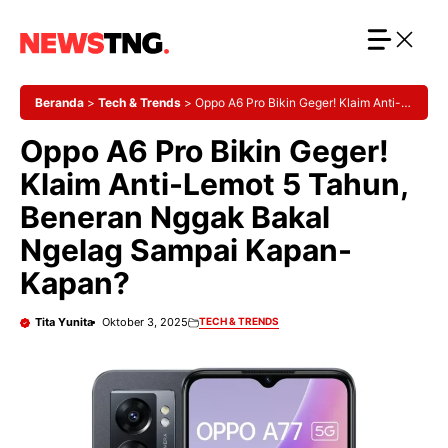
Langsung
ke
isi
Beranda
>
Tech & Trends
>
Oppo A6 Pro Bikin Geger! Klaim Anti-
Lemot 5 Tahun, Beneran Nggak Bakal Ngelag Sampai Kapan-
Oppo A6 Pro Bikin Geger!
Kapan?
Klaim Anti-Lemot 5 Tahun,
Beneran Nggak Bakal
Ngelag Sampai Kapan-
Kapan?
Tita Yunita
Oktober 3, 2025
TECH & TRENDS