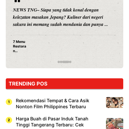
NEWS TNG– Siapa sangka, dua nama besar di dunia
hiburan, Nunung Srimulat dan Vicky Prasetyo, kini
merambah dunia kuliner dengan ...
Nunung Srimulat & Vicky Prasetyo Buka Restoran
Ayam Panggang! Cuma Rp 15 Ribu, Resep
Rahasia Mami Bikin Nagih!
TRENDING POS
Rekomendasi Tempat & Cara Asik
Nonton Film Philippines Terbaru
Harga Buah di Pasar Induk Tanah
Tinggi Tangerang Terbaru: Cek