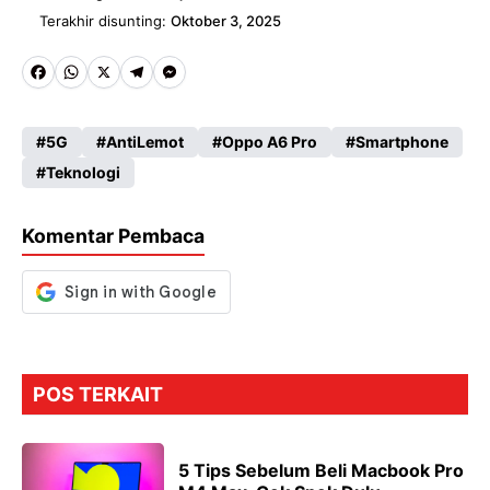
Terakhir disunting:
Oktober 3, 2025
Fa
W
X
Te
M
ce
ha
le
es
5G
AntiLemot
Oppo A6 Pro
Smartphone
b
ts
gr
se
Teknologi
o
A
a
n
o
p
m
g
Komentar Pembaca
k
p
er
POS TERKAIT
5 Tips Sebelum Beli Macbook Pro