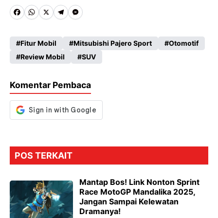
Fa
W
X
Te
M
ce
ha
le
es
Fitur Mobil
Mitsubishi Pajero Sport
Otomotif
b
ts
gr
se
Review Mobil
SUV
o
A
a
n
o
p
m
g
Komentar Pembaca
k
p
er
POS TERKAIT
Mantap Bos! Link Nonton Sprint
Race MotoGP Mandalika 2025,
Jangan Sampai Kelewatan
Dramanya!