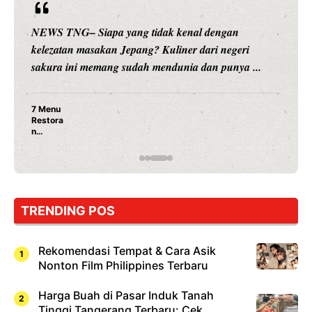
ngan
NEWS TNG– Siapa sangka, dua nama besar 
 negeri
hiburan, Nunung Srimulat dan Vicky Prasetyo
punya ...
merambah dunia kuliner dengan ...
Nunung Srimulat & Vicky Prasetyo Buka
Ayam Panggang! Cuma Rp 15 Ribu, Res
Rahasia Mami Bikin Nagih!
TRENDING POS
Rekomendasi Tempat & Cara Asik
Nonton Film Philippines Terbaru
Harga Buah di Pasar Induk Tanah
Tinggi Tangerang Terbaru: Cek