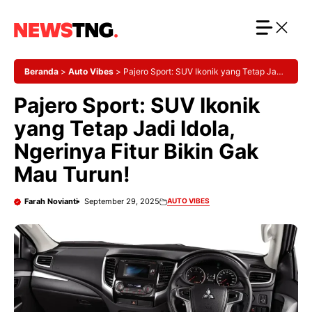
Langsung
ke
isi
Beranda
>
Auto Vibes
>
Pajero Sport: SUV Ikonik yang Tetap Jadi
Idola, Ngerinya Fitur Bikin Gak Mau Turun!
Pajero Sport: SUV Ikonik
yang Tetap Jadi Idola,
Ngerinya Fitur Bikin Gak
Mau Turun!
Farah Novianti
September 29, 2025
AUTO VIBES