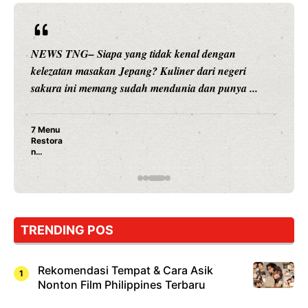
NEWS TNG– Siapa sangka, dua nama besar di dunia
hiburan, Nunung Srimulat dan Vicky Prasetyo, kini
merambah dunia kuliner dengan ...
Nunung Srimulat & Vicky Prasetyo Buka Restoran
Ayam Panggang! Cuma Rp 15 Ribu, Resep
Rahasia Mami Bikin Nagih!
…
TRENDING POS
Rekomendasi Tempat & Cara Asik
Nonton Film Philippines Terbaru