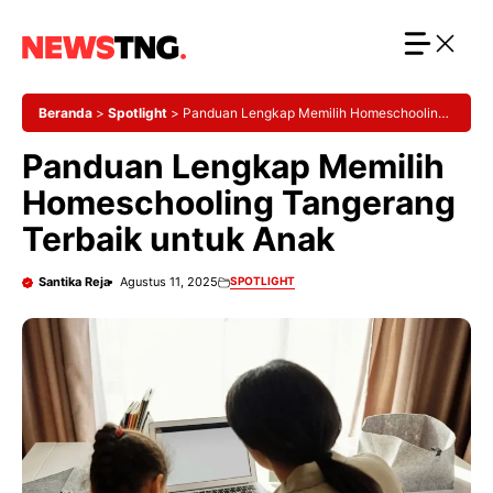
Langsung
ke
isi
Beranda
>
Spotlight
>
Panduan Lengkap Memilih Homeschooling
Tangerang Terbaik untuk Anak
Panduan Lengkap Memilih
Homeschooling Tangerang
Terbaik untuk Anak
Santika Reja
Agustus 11, 2025
SPOTLIGHT