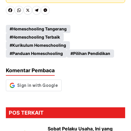
Fa
W
X
Te
M
ce
ha
le
es
Homeschooling Tangerang
b
ts
gr
se
Homeschooling Terbaik
o
A
a
n
Kurikulum Homeschooling
o
p
m
g
Panduan Homeschooling
Pilihan Pendidikan
k
p
er
Komentar Pembaca
POS TERKAIT
Sobat Pelaku Usaha, Ini yang