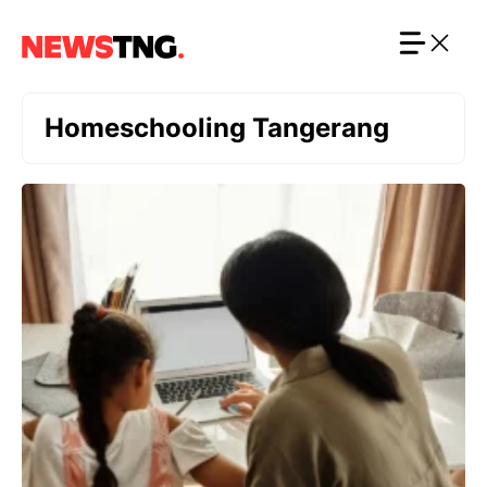
Langsung
ke
isi
Homeschooling Tangerang