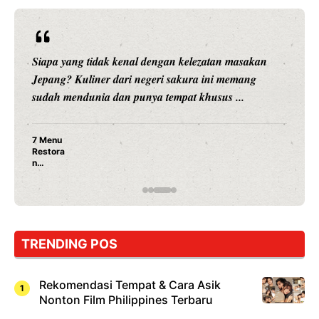
Siapa yang tidak kenal dengan kelezatan masakan
Jepang? Kuliner dari negeri sakura ini memang
sudah mendunia dan punya tempat khusus ...
7 Menu
Restora
n
Jepang
yang
Wajib
Dicoba,
Bukan
Cuma
TRENDING POS
Sushi!
Rekomendasi Tempat & Cara Asik
Nonton Film Philippines Terbaru