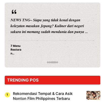
NEWS TNG– Siapa sangka, dua nama besar di dunia
hiburan, Nunung Srimulat dan Vicky Prasetyo, kini
merambah dunia kuliner dengan ...
Nunung Srimulat & Vicky Prasetyo Buka Restoran
Ayam Panggang! Cuma Rp 15 Ribu, Resep
Rahasia Mami Bikin Nagih!
TRENDING POS
Rekomendasi Tempat & Cara Asik
Nonton Film Philippines Terbaru