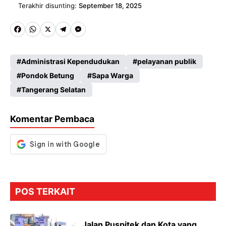
Terakhir disunting:
September 18, 2025
Fa
W
X
Te
M
ce
ha
le
es
Administrasi Kependudukan
pelayanan publik
b
ts
gr
se
Pondok Betung
Sapa Warga
o
A
a
n
Tangerang Selatan
o
p
m
g
k
p
er
Komentar Pembaca
POS TERKAIT
Jalan Puspitek dan Kota yang