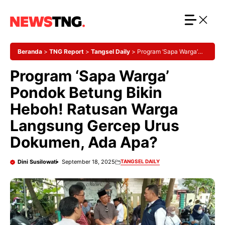
Langsung
ke
isi
Beranda
>
TNG Report
>
Tangsel Daily
>
Program ‘Sapa Warga’
Pondok Betung Bikin Heboh! Ratusan Warga Langsung Gercep Urus
Program ‘Sapa Warga’
Dokumen, Ada Apa?
Pondok Betung Bikin
Heboh! Ratusan Warga
Langsung Gercep Urus
Dokumen, Ada Apa?
Dini Susilowati
September 18, 2025
TANGSEL DAILY