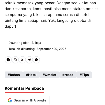
teknik memasak yang benar. Dengan sedikit latihan
dan kesabaran, kamu pasti bisa menciptakan omelet
sempurna yang bikin sarapanmu serasa di hotel
bintang lima setiap hari. Yuk, langsung dicoba di
dapur!
Disunting oleh:
S. Reja
Terakhir disunting:
September 29, 2025
Fa
W
X
Te
M
ce
ha
le
es
bahan
Hotel
Omelet
resep
Tips
b
ts
gr
se
o
A
a
n
Komentar Pembaca
o
p
m
g
k
p
er