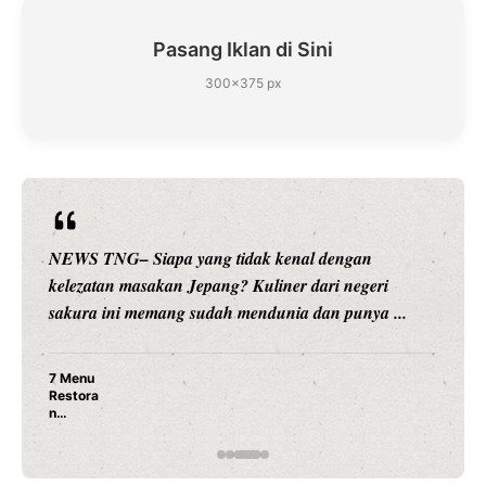
Pasang Iklan di Sini
300×375 px
NEWS TNG– Siapa sangka, dua nama besar di dunia
hiburan, Nunung Srimulat dan Vicky Prasetyo, kini
merambah dunia kuliner dengan ...
Nunung Srimulat & Vicky Prasetyo Buka Restoran
Ayam Panggang! Cuma Rp 15 Ribu, Resep
Rahasia Mami Bikin Nagih!