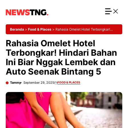
Langsung
ke
isi
Beranda
>
Food & Places
>
Rahasia Omelet Hotel Terbongkar!
Hindari Bahan Ini Biar Nggak Lembek dan Auto Seenak Bintang 5
Rahasia Omelet Hotel
Terbongkar! Hindari Bahan
Ini Biar Nggak Lembek dan
Auto Seenak Bintang 5
Tammy
September 29, 2025
FOOD & PLACES