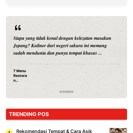
Siapa yang tidak kenal dengan kelezatan masakan
Jepang? Kuliner dari negeri sakura ini memang
sudah mendunia dan punya tempat khusus ...
7 Menu
Restora
n
Jepang
yang
Wajib
Dicoba,
Bukan
Cuma
TRENDING POS
Sushi!
Rekomendasi Tempat & Cara Asik