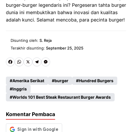
burger-burger legendaris ini? Pergeseran tahta burger
dunia ini membuktikan bahwa inovasi dan kualitas
adalah kunci. Selamat mencoba, para pecinta burger!
Disunting oleh:
S. Reja
Terakhir disunting:
September 25, 2025
Fa
W
X
Te
M
ce
ha
le
es
Amerika Serikat
burger
Hundred Burgers
b
ts
gr
se
Inggris
o
A
a
n
Worlds 101 Best Steak Restaurant Burger Awards
o
p
m
g
k
p
er
Komentar Pembaca