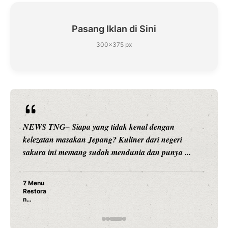
Pasang Iklan di Sini
300×375 px
NEWS TNG– Siapa sangka, dua nama besar di dunia
hiburan, Nunung Srimulat dan Vicky Prasetyo, kini
merambah dunia kuliner dengan ...
Nunung Srimulat & Vicky Prasetyo Buka Restoran
Ayam Panggang! Cuma Rp 15 Ribu, Resep
Rahasia Mami Bikin Nagih!