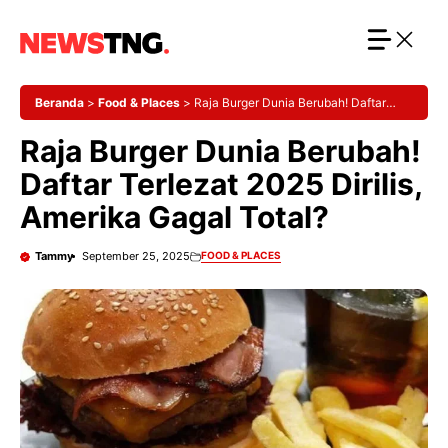
Langsung
ke
isi
Beranda
>
Food & Places
>
Raja Burger Dunia Berubah! Daftar
Terlezat 2025 Dirilis, Amerika Gagal Total?
Raja Burger Dunia Berubah!
Daftar Terlezat 2025 Dirilis,
Amerika Gagal Total?
Tammy
September 25, 2025
FOOD & PLACES