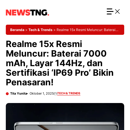
Langsung
ke
isi
Beranda
>
Tech & Trends
>
Realme 15x Resmi Meluncur: Baterai
7000 mAh, Layar 144Hz, dan Sertifikasi ‘IP69 Pro’ Bikin Penasaran!
Realme 15x Resmi
Meluncur: Baterai 7000
mAh, Layar 144Hz, dan
Sertifikasi ‘IP69 Pro’ Bikin
Penasaran!
Tita Yunita
Oktober 1, 2025
TECH & TRENDS