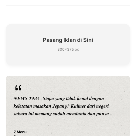
Pasang Iklan di Sini
300×375 px
ngan
NEWS TNG– Siapa sangka, dua nama besar 
 negeri
hiburan, Nunung Srimulat dan Vicky Prasetyo
punya ...
merambah dunia kuliner dengan ...
Nunung Srimulat & Vicky Prasetyo Buka