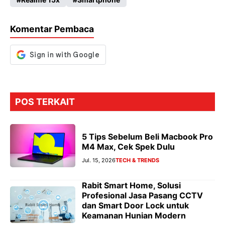
o
A
a
n
o
p
m
g
Komentar Pembaca
k
p
er
POS TERKAIT
5 Tips Sebelum Beli Macbook Pro
M4 Max, Cek Spek Dulu
Jul. 15, 2026
TECH & TRENDS
Rabit Smart Home, Solusi
Profesional Jasa Pasang CCTV
dan Smart Door Lock untuk
Keamanan Hunian Modern