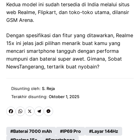
Kedua model ini sudah tersedia di India melalui situs
web Realme, Flipkart, dan toko-toko utama, dilansir
GSM Arena.
Dengan spesifikasi dan fitur yang ditawarkan, Realme
15x ini jelas jadi pilihan menarik buat kamu yang
mencari smartphone tangguh dengan performa
mumpuni dan baterai super awet. Gimana, Sobat
NewsTangerang, tertarik buat nyobain?
Disunting oleh:
S. Reja
Terakhir disunting:
Oktober 1, 2025
Fa
W
X
Te
M
ce
ha
le
es
Baterai 7000 mAh
IP69 Pro
Layar 144Hz
b
ts
gr
se
Realme 15x
Smartphone